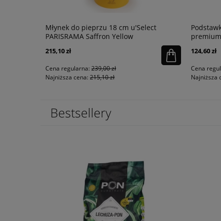
 150g
Młynek do pieprzu 18 cm u'Select
Podstawk
PARISRAMA Saffron Yellow
premium 
215,10 zł
124,60 zł
Cena regularna:
239,00 zł
Cena regu
Najniższa cena:
215,10 zł
Najniższa 
Bestsellery