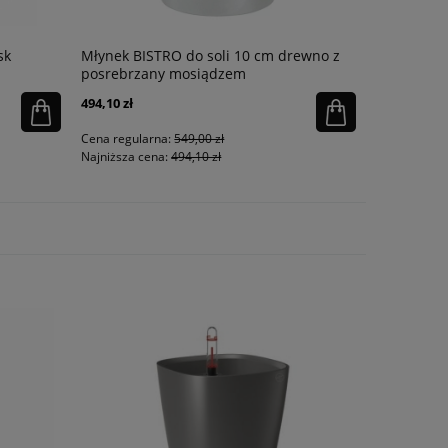
sk
Młynek BISTRO do soli 10 cm drewno z
Korkociąg
posrebrzany mosiądzem
czarny z t
494,10 zł
314,10 zł
Cena regularna:
549,00 zł
Cena regula
Najniższa cena:
494,10 zł
Najniższa ce