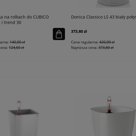
a na rolkach do CUBICO
Donica Classico LS 43 biały poły
i trend 30
373,80 zł
larna:
140,00 zł
Cena regularna:
420,00 zł
cena:
124,60 zł
Najniższa cena:
373,80 zł