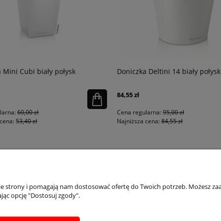
 Mini Cubi biały połysk
Doniczka Deltini 14 biały połysk
84,55 zł
larna:
60,00 zł
Cena regularna:
95,00 zł
cena:
53,40 zł
Najniższa cena:
84,55 zł
PŁATNOŚCI I DOSTAWA
INFORMACJE
IN
nie strony i pomagają nam dostosować ofertę do Twoich potrzeb. Możesz zaa
jąc opcję "Dostosuj zgody".
Dostępne formy płatości
Regulaminy
Ins
Zwrot formularz
Polityka prywatności
Inst