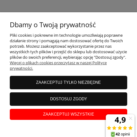
KONTAKT
Dbamy o Twoją prywatność
MOJE KONTO
Pliki cookies i pokrewne im technologie umożliwiają poprawne
działanie strony i pomagają nam dostosować ofertę do Twoich
potrzeb. Możesz zaakceptować wykorzystanie przez nas
wszystkich tych plików i przejść do sklepu lub dostosować użycie
PŁATNOŚCI I DOSTAWA
plików do swoich preferencji, wybierając opcję "Dostosuj zgody".
Więcej o plikach cookies przeczytasz w naszej Polityce
prywatności.
INFORMACJE
ZAAKCEPTUJ TYLKO NIEZBĘDNE
INSTRUKCJE
DOSTOSUJ ZGODY
ZAAKCEPTUJ WSZYSTKIE
O NAS
pokaż pełną wersję strony