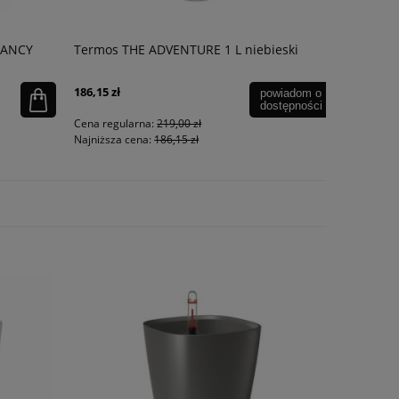
NANCY
Termos THE ADVENTURE 1 L niebieski
Zestaw mł
186,15 zł
305,10 zł
powiadom o
dostępności
Cena regularna:
219,00 zł
Cena regula
Najniższa cena:
186,15 zł
Najniższa ce