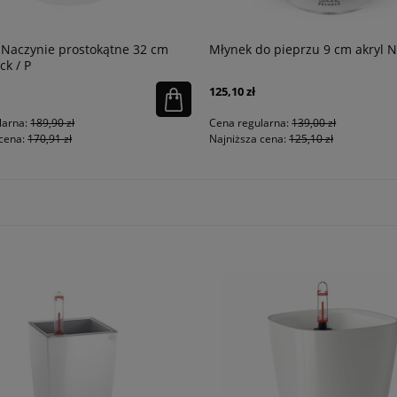
Naczynie prostokątne 32 cm
Młynek do pieprzu 9 cm akryl 
ck / P
125,10 zł
larna:
189,90 zł
Cena regularna:
139,00 zł
cena:
170,91 zł
Najniższa cena:
125,10 zł