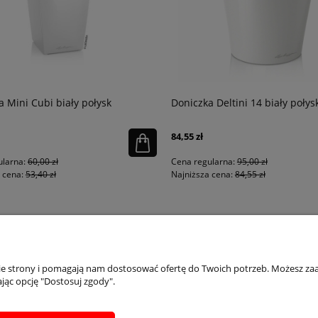
 Mini Cubi biały połysk
Doniczka Deltini 14 biały połysk
84,55 zł
larna:
60,00 zł
Cena regularna:
95,00 zł
cena:
53,40 zł
Najniższa cena:
84,55 zł
PŁATNOŚCI I DOSTAWA
INFORMACJE
IN
nie strony i pomagają nam dostosować ofertę do Twoich potrzeb. Możesz zaa
jąc opcję "Dostosuj zgody".
Dostępne formy płatości
Regulaminy
Ins
Formularz zwrotu
Polityka prywatności
Inst