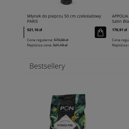
ru
Młynek do pieprzu 50 cm czekoladowy
APPOLIA 
PARIS
Satin Bla
521,10 zł
170,91 zł
powiadom o
dostępności
Cena regularna:
579,00 zł
Cena regu
Najniższa cena:
521,10 zł
Najniższa 
Bestsellery