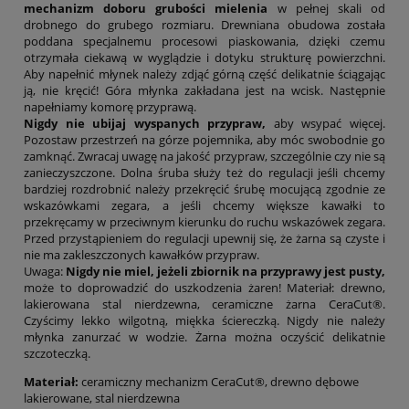
mechanizm doboru grubości mielenia
w pełnej skali od
drobnego do grubego rozmiaru. Drewniana obudowa została
poddana specjalnemu procesowi piaskowania, dzięki czemu
otrzymała ciekawą w wyglądzie i dotyku strukturę powierzchni.
Aby napełnić młynek należy zdjąć górną część delikatnie ściągając
ją, nie kręcić! Góra młynka zakładana jest na wcisk. Następnie
napełniamy komorę przyprawą.
Nigdy nie ubijaj wyspanych przypraw,
aby wsypać więcej.
Pozostaw przestrzeń na górze pojemnika, aby móc swobodnie go
zamknąć. Zwracaj uwagę na jakość przypraw, szczególnie czy nie są
zanieczyszczone. Dolna śruba służy też do regulacji jeśli chcemy
bardziej rozdrobnić należy przekręcić śrubę mocującą zgodnie ze
wskazówkami zegara, a jeśli chcemy większe kawałki to
przekręcamy w przeciwnym kierunku do ruchu wskazówek zegara.
Przed przystąpieniem do regulacji upewnij się, że żarna są czyste i
nie ma zakleszczonych kawałków przypraw.
Uwaga:
Nigdy nie miel, jeżeli zbiornik na przyprawy jest pusty,
może to doprowadzić do uszkodzenia żaren! Materiał: drewno,
lakierowana stal nierdzewna, ceramiczne żarna CeraCut®.
Czyścimy lekko wilgotną, miękka ściereczką. Nigdy nie należy
młynka zanurzać w wodzie. Żarna można oczyścić delikatnie
szczoteczką.
Materiał:
ceramiczny mechanizm CeraCut®, drewno dębowe
lakierowane, stal nierdzewna