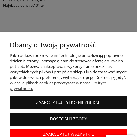
Najniższa cena:
97,01 zł
KONTAKT
Dbamy o Twoją prywatność
MOJE KONTO
Pliki cookies i pokrewne im technologie umożliwiają poprawne
działanie strony i pomagają nam dostosować ofertę do Twoich
potrzeb. Możesz zaakceptować wykorzystanie przez nas
wszystkich tych plików i przejść do sklepu lub dostosować użycie
PŁATNOŚCI I DOSTAWA
plików do swoich preferencji, wybierając opcję "Dostosuj zgody".
Więcej o plikach cookies przeczytasz w naszej Polityce
prywatności.
INFORMACJE
ZAAKCEPTUJ TYLKO NIEZBĘDNE
INSTRUKCJE
DOSTOSUJ ZGODY
ZAAKCEPTUJ WSZYSTKIE
O NAS