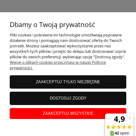
KONTAKT
Dbamy o Twoją prywatność
MOJE KONTO
Pliki cookies i pokrewne im technologie umożliwiają poprawne
działanie strony i pomagają nam dostosować ofertę do Twoich
potrzeb. Możesz zaakceptować wykorzystanie przez nas
wszystkich tych plików i przejść do sklepu lub dostosować użycie
PŁATNOŚCI I DOSTAWA
plików do swoich preferencji, wybierając opcję "Dostosuj zgody".
Więcej o plikach cookies przeczytasz w naszej Polityce
prywatności.
INFORMACJE
ZAAKCEPTUJ TYLKO NIEZBĘDNE
INSTRUKCJE
DOSTOSUJ ZGODY
ZAAKCEPTUJ WSZYSTKIE
O NAS
pokaż pełną wersję strony