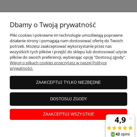
KONTAKT
Dbamy o Twoją prywatność
MOJE KONTO
Pliki cookies i pokrewne im technologie umożliwiają poprawne
działanie strony i pomagają nam dostosować ofertę do Twoich
potrzeb. Możesz zaakceptować wykorzystanie przez nas
wszystkich tych plików i przejść do sklepu lub dostosować użycie
PŁATNOŚCI I DOSTAWA
plików do swoich preferencji, wybierając opcję "Dostosuj zgody".
Więcej o plikach cookies przeczytasz w naszej Polityce
prywatności.
INFORMACJE
ZAAKCEPTUJ TYLKO NIEZBĘDNE
INSTRUKCJE
DOSTOSUJ ZGODY
ZAAKCEPTUJ WSZYSTKIE
O NAS
pokaż pełną wersję strony