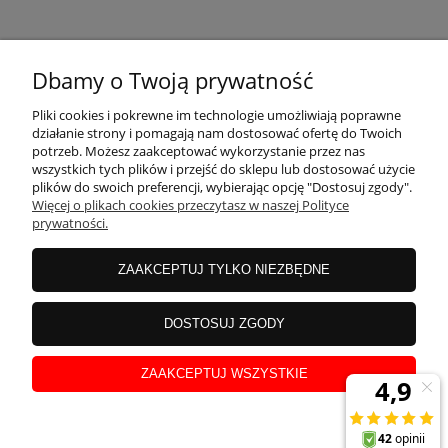
KONTAKT
Dbamy o Twoją prywatność
MOJE KONTO
Pliki cookies i pokrewne im technologie umożliwiają poprawne
działanie strony i pomagają nam dostosować ofertę do Twoich
potrzeb. Możesz zaakceptować wykorzystanie przez nas
wszystkich tych plików i przejść do sklepu lub dostosować użycie
PŁATNOŚCI I DOSTAWA
plików do swoich preferencji, wybierając opcję "Dostosuj zgody".
Więcej o plikach cookies przeczytasz w naszej Polityce
prywatności.
INFORMACJE
ZAAKCEPTUJ TYLKO NIEZBĘDNE
INSTRUKCJE
DOSTOSUJ ZGODY
ZAAKCEPTUJ WSZYSTKIE
O NAS
pokaż pełną wersję strony