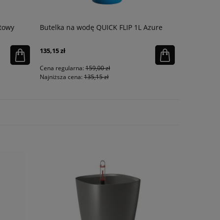
itowy
Butelka na wodę QUICK FLIP 1L Azure
Termos ob
biały
135,15 zł
130,90 zł
Cena regularna:
159,00 zł
Cena regula
Najniższa cena:
135,15 zł
Najniższa ce