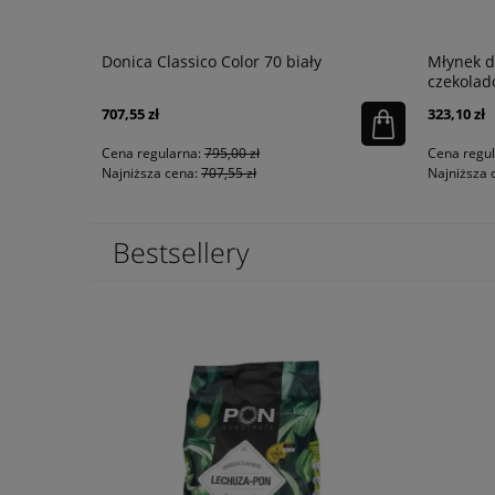
usowa,
Donica Classico Color 70 biały
Młynek d
czekola
707,55 zł
323,10 zł
Cena regularna:
795,00 zł
Cena regu
Najniższa cena:
707,55 zł
Najniższa 
Bestsellery