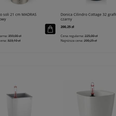
o soli 21 cm MADRAS
Donica Cilindro Cottage 32 graf
dowy
czarny
200,25 zł
larna:
359,00 zł
Cena regularna:
225,00 zł
cena:
323,10 zł
Najniższa cena:
200,25 zł