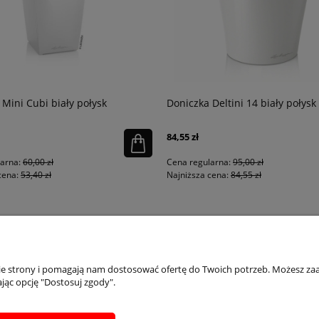
 Mini Cubi biały połysk
Doniczka Deltini 14 biały połysk
84,55 zł
larna:
60,00 zł
Cena regularna:
95,00 zł
cena:
53,40 zł
Najniższa cena:
84,55 zł
PŁATNOŚCI I DOSTAWA
INFORMACJE
IN
nie strony i pomagają nam dostosować ofertę do Twoich potrzeb. Możesz zaa
jąc opcję "Dostosuj zgody".
Dostępne formy płatości
Regulaminy
Ins
Formularz zwrotu
Polityka prywatności
Inst