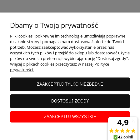
KONTAKT
Dbamy o Twoją prywatność
MOJE KONTO
Pliki cookies i pokrewne im technologie umożliwiają poprawne
działanie strony i pomagają nam dostosować ofertę do Twoich
potrzeb. Możesz zaakceptować wykorzystanie przez nas
wszystkich tych plików i przejść do sklepu lub dostosować użycie
PŁATNOŚCI I DOSTAWA
plików do swoich preferencji, wybierając opcję "Dostosuj zgody".
Więcej o plikach cookies przeczytasz w naszej Polityce
prywatności.
INFORMACJE
ZAAKCEPTUJ TYLKO NIEZBĘDNE
INSTRUKCJE
DOSTOSUJ ZGODY
ZAAKCEPTUJ WSZYSTKIE
O NAS
pokaż pełną wersję strony