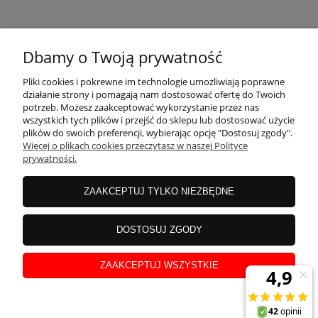
KONTAKT
Dbamy o Twoją prywatność
MOJE KONTO
Pliki cookies i pokrewne im technologie umożliwiają poprawne
działanie strony i pomagają nam dostosować ofertę do Twoich
potrzeb. Możesz zaakceptować wykorzystanie przez nas
wszystkich tych plików i przejść do sklepu lub dostosować użycie
PŁATNOŚCI I DOSTAWA
plików do swoich preferencji, wybierając opcję "Dostosuj zgody".
Więcej o plikach cookies przeczytasz w naszej Polityce
prywatności.
INFORMACJE
ZAAKCEPTUJ TYLKO NIEZBĘDNE
INSTRUKCJE
DOSTOSUJ ZGODY
ZAAKCEPTUJ WSZYSTKIE
O NAS
pokaż pełną wersję strony