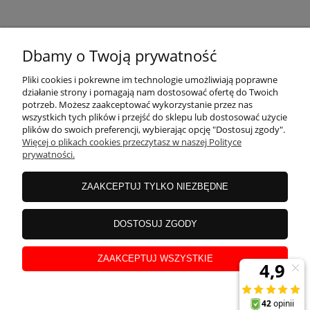
KONTAKT
Dbamy o Twoją prywatność
MOJE KONTO
Pliki cookies i pokrewne im technologie umożliwiają poprawne
działanie strony i pomagają nam dostosować ofertę do Twoich
potrzeb. Możesz zaakceptować wykorzystanie przez nas
wszystkich tych plików i przejść do sklepu lub dostosować użycie
PŁATNOŚCI I DOSTAWA
plików do swoich preferencji, wybierając opcję "Dostosuj zgody".
Więcej o plikach cookies przeczytasz w naszej Polityce
prywatności.
INFORMACJE
ZAAKCEPTUJ TYLKO NIEZBĘDNE
INSTRUKCJE
DOSTOSUJ ZGODY
ZAAKCEPTUJ WSZYSTKIE
O NAS
pokaż pełną wersję strony