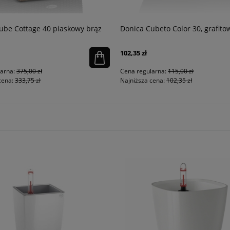
ube Cottage 40 piaskowy brąz
Donica Cubeto Color 30, grafito
102,35 zł
larna:
375,00 zł
Cena regularna:
115,00 zł
cena:
333,75 zł
Najniższa cena:
102,35 zł