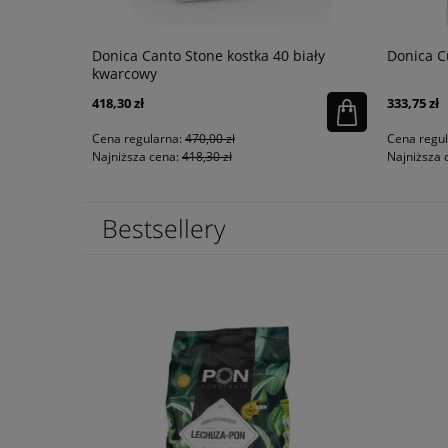
.47 L Rose
Donica Canto Stone kostka 40 biały
Donica C
kwarcowy
418,30 zł
333,75 zł
powiadom o
dostępności
Cena regularna:
470,00 zł
Cena regu
Najniższa cena:
418,30 zł
Najniższa 
Bestsellery