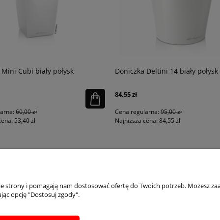
 Mini Cubi biały połysk
Doniczka Deltini 14 biały połysk
84,55 zł
larna:
60,00 zł
Cena regularna:
95,00 zł
cena:
53,40 zł
Najniższa cena:
84,55 zł
PŁATNOŚCI I DOSTAWA
INFORMACJE
IN
nie strony i pomagają nam dostosować ofertę do Twoich potrzeb. Możesz zaa
jąc opcję "Dostosuj zgody".
Dostępne formy płatości
Regulaminy
Ins
Formularz zwrotu
Polityka prywatności
Inst