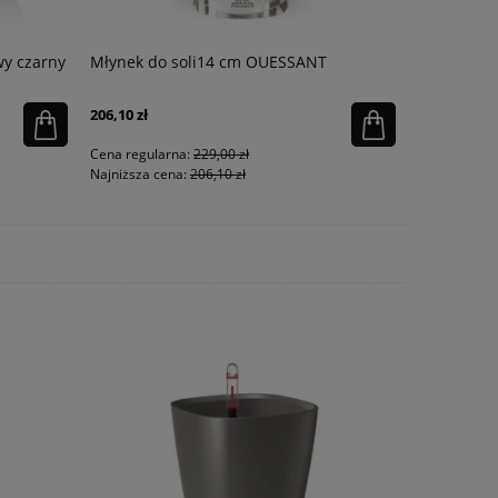
wy czarny
Młynek do soli14 cm OUESSANT
Butelka Qui
206,10 zł
146,20 zł
Cena regularna:
229,00 zł
Cena regula
Najniższa cena:
206,10 zł
Najniższa ce