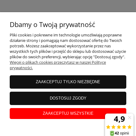
KONTAKT
Dbamy o Twoją prywatność
MOJE KONTO
Pliki cookies i pokrewne im technologie umożliwiają poprawne
działanie strony i pomagają nam dostosować ofertę do Twoich
potrzeb. Możesz zaakceptować wykorzystanie przez nas
wszystkich tych plików i przejść do sklepu lub dostosować użycie
PŁATNOŚCI I DOSTAWA
plików do swoich preferencji, wybierając opcję "Dostosuj zgody".
Więcej o plikach cookies przeczytasz w naszej Polityce
prywatności.
INFORMACJE
ZAAKCEPTUJ TYLKO NIEZBĘDNE
INSTRUKCJE
DOSTOSUJ ZGODY
ZAAKCEPTUJ WSZYSTKIE
O NAS
pokaż pełną wersję strony