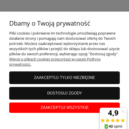
KONTAKT
Dbamy o Twoją prywatność
MOJE KONTO
Pliki cookies i pokrewne im technologie umożliwiają poprawne
działanie strony i pomagają nam dostosować ofertę do Twoich
potrzeb. Możesz zaakceptować wykorzystanie przez nas
wszystkich tych plików i przejść do sklepu lub dostosować użycie
PŁATNOŚCI I DOSTAWA
plików do swoich preferencji, wybierając opcję "Dostosuj zgody".
Więcej o plikach cookies przeczytasz w naszej Polityce
prywatności.
INFORMACJE
ZAAKCEPTUJ TYLKO NIEZBĘDNE
INSTRUKCJE
DOSTOSUJ ZGODY
ZAAKCEPTUJ WSZYSTKIE
O NAS
pokaż pełną wersję strony