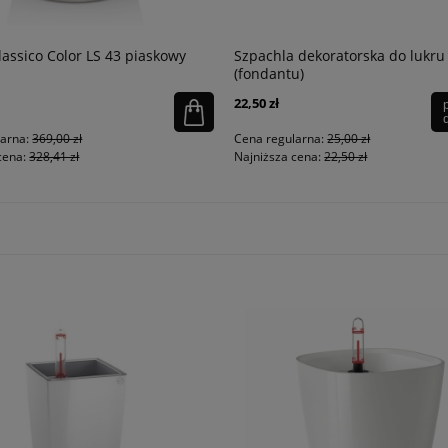
lassico Color LS 43 piaskowy
Szpachla dekoratorska do lukru
(fondantu)
22,50 zł
larna:
369,00 zł
Cena regularna:
25,00 zł
cena:
328,41 zł
Najniższa cena:
22,50 zł