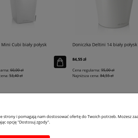
 Mini Cubi biały połysk
Doniczka Deltini 14 biały połysk
84,55 zł
larna:
60,00 zł
Cena regularna:
95,00 zł
cena:
53,40 zł
Najniższa cena:
84,55 zł
PŁATNOŚCI I DOSTAWA
INFORMACJE
IN
nie strony i pomagają nam dostosować ofertę do Twoich potrzeb. Możesz zaa
jąc opcję "Dostosuj zgody".
Dostępne formy płatości
Regulaminy
Ins
Zwrot formularz
Polityka prywatności
Inst