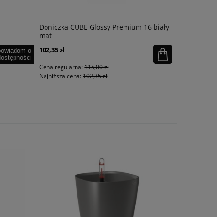
Doniczka CUBE Glossy Premium 16 biały
Kubek z u
mat
Hammerton
102,35 zł
119,00 zł
powiadom o
dostępności
Cena regularna:
115,00 zł
Cena regula
Najniższa cena:
102,35 zł
Najniższa ce