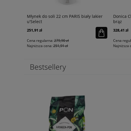
Goldenrod
Młynek do soli 22 cm PARIS biały lakier
Donica C
u'Select
brąz
251,91 zł
328,41 zł
powiadom o
dostępności
Cena regularna:
279,90 zł
Cena regu
Najniższa cena:
251,91 zł
Najniższa 
Bestsellery