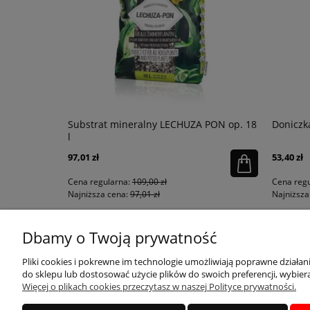
łysk
Substrat mineralny LECHUZA PON op. 18
Doniczka
l
97,01 zł
53,40 zł
Cena regularna:
109,00 zł
Cena regu
Najniższa cena:
97,01 zł
Najniższa 
Dbamy o Twoją prywatność
KONTAKT
MOJE KONTO
Pliki cookies i pokrewne im technologie umożliwiają poprawne działa
do sklepu lub dostosować użycie plików do swoich preferencji, wybiera
Więcej o plikach cookies przeczytasz w naszej Polityce prywatności.
sklep@qdecor.pl
Twoje zamówienia