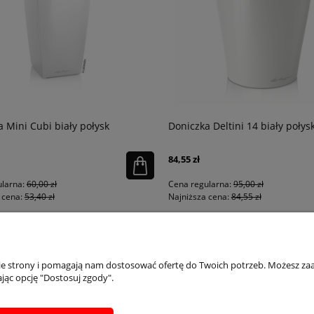
 Mini Cubi biały połysk
Doniczka Deltini 14 biały połysk
84,55 zł
larna:
60,00 zł
Cena regularna:
95,00 zł
cena:
53,40 zł
Najniższa cena:
84,55 zł
PŁATNOŚCI I DOSTAWA
INFORMACJE
IN
nie strony i pomagają nam dostosować ofertę do Twoich potrzeb. Możesz zaa
jąc opcję "Dostosuj zgody".
Dostępne formy płatości
Regulaminy
Ins