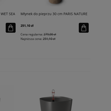
g WET SEA
Młynek do pieprzu 30 cm PARIS NATURE
Młynek do 
Passion la
251,10 zł
476,91 zł
Cena regularna:
279,00 zł
Cena regula
Najniższa cena:
251,10 zł
Najniższa ce