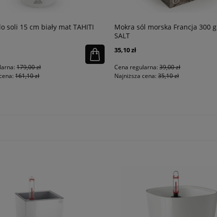
o soli 15 cm biały mat TAHITI
Mokra sól morska Francja 300 
SALT
35,10 zł
larna:
179,00 zł
Cena regularna:
39,00 zł
cena:
161,10 zł
Najniższa cena:
35,10 zł