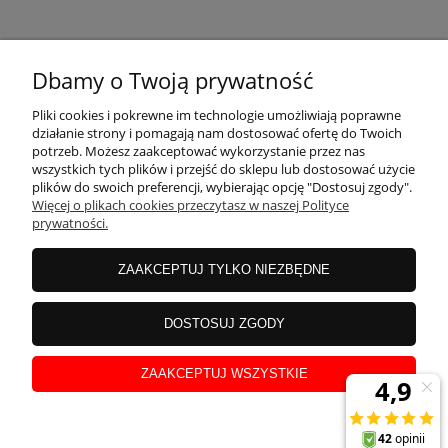
KONTAKT
Dbamy o Twoją prywatność
MOJE KONTO
Pliki cookies i pokrewne im technologie umożliwiają poprawne
działanie strony i pomagają nam dostosować ofertę do Twoich
potrzeb. Możesz zaakceptować wykorzystanie przez nas
wszystkich tych plików i przejść do sklepu lub dostosować użycie
PŁATNOŚCI I DOSTAWA
plików do swoich preferencji, wybierając opcję "Dostosuj zgody".
Więcej o plikach cookies przeczytasz w naszej Polityce
prywatności.
INFORMACJE
ZAAKCEPTUJ TYLKO NIEZBĘDNE
INSTRUKCJE
DOSTOSUJ ZGODY
ZAAKCEPTUJ WSZYSTKIE
O NAS
pokaż pełną wersję strony