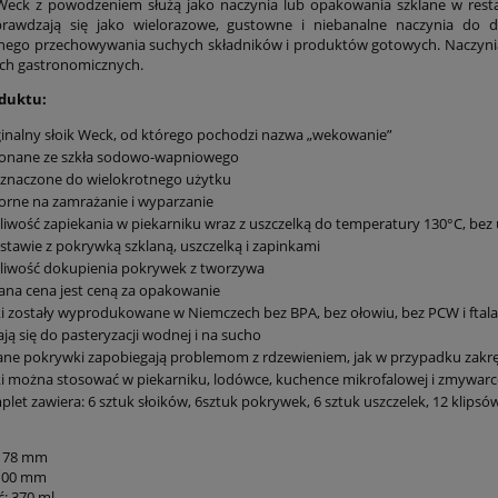
eck z powodzeniem służą jako naczynia lub opakowania szklane w resta
Sprawdzają się jako wielorazowe, gustowne i niebanalne naczynia do
nego przechowywania suchych składników i produktów gotowych. Naczyni
ch gastronomicznych.
duktu:
inalny słoik Weck, od którego pochodzi nazwa „wekowanie”
onane ze szkła sodowo-wapniowego
znaczone do wielokrotnego użytku
rne na zamrażanie i wyparzanie
iwość zapiekania w piekarniku wraz z uszczelką do temperatury 130°C, bez
stawie z pokrywką szklaną, uszczelką i zapinkami
liwość dokupienia pokrywek z tworzywa
na cena jest ceną za opakowanie
ki zostały wyprodukowane w Niemczech bez BPA, bez ołowiu, bez PCW i ftal
ją się do pasteryzacji wodnej i na sucho
ane pokrywki zapobiegają problemom z rdzewieniem, jak w przypadku zakrę
ki można stosować w piekarniku, lodówce, kuchence mikrofalowej i zmywarc
let zawiera: 6 sztuk słoików, 6sztuk pokrywek, 6 sztuk uszczelek, 12 klipsó
: 78 mm
 100 mm
: 370 ml