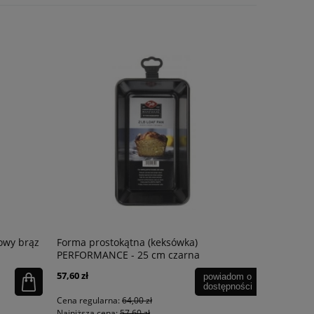
owy brąz
Forma prostokątna (keksówka)
Doniczka 
PERFORMANCE - 25 cm czarna
połysk
57,60 zł
84,55 zł
powiadom o
dostępności
Cena regularna:
64,00 zł
Cena regula
Najniższa cena:
57,60 zł
Najniższa ce