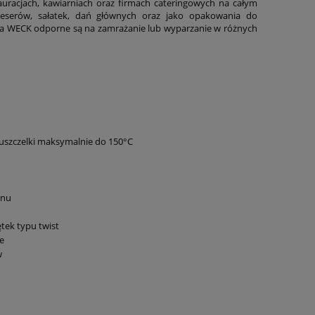
uracjach, kawiarniach oraz firmach cateringowych na całym
 deserów, sałatek, dań głównych oraz jako opakowania do
a WECK odporne są na zamrażanie lub wyparzanie w różnych
 uszczelki maksymalnie do 150°C
anu
tek typu twist
e
w