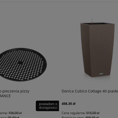
o pieczenia pizzy
Donica Cubico Cottage 40 piask
MANCE
458,35 zł
powiadom o
dostępności
larna:
106,00 zł
Cena regularna:
515,00 zł
cena:
95,40 zł
Najniższa cena:
458,35 zł