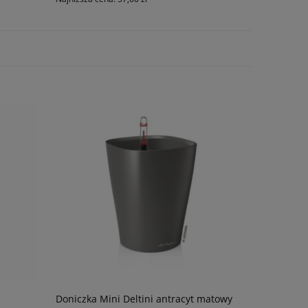
Doniczka Mini Deltini antracyt matowy
Substrat m