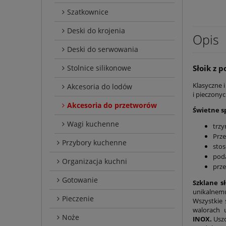
Szatkownice
Deski do krojenia
Opis
Deski do serwowania
Słoik z 
Stolnice silikonowe
Klasyczne i
Akcesoria do lodów
i pieczony
Akcesoria do przetworów
Świetne s
Wagi kuchenne
trzy
Prze
Przybory kuchenne
stos
poda
Organizacja kuchni
prz
Gotowanie
Szklane s
unikalnemu
Pieczenie
Wszystkie
walorach 
Noże
INOX.
Uszc