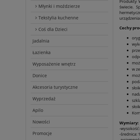
Produkty W
Młynki i moździerze
świecie. 
hermetycz
Tekstylia kuchenne
urządzenia
Cechy pro
Coś dla Dzieci
oryg
Jadalnia
wyk
prze
Łazienka
odpo
możl
Wyposażenie wnętrz
w ze
moż
Donice
poda
Akcesoria turystyczne
słoi
nada
Wyprzedaż
szkl
słoi
Apilo
Komp
Nowości
Wymiary:
-wysokość
Promocje
-średnica:
-pojemność