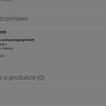
eczeństwo
ent
s and packaging GmbH
weg 2
n, Niemcy
.de
e o produkcie (0)