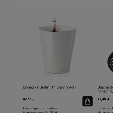
na biały
Doniczka Deltini 14 biały połysk
Blacha d
PERFOR
84,55 zł
95,40 zł
Cena regularna:
95,00 zł
Cena regu
Najniższa cena:
84,55 zł
Najniższa 