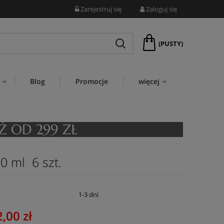
Zarejestruj się
Zaloguj się
(PUSTY)
Blog
Promocje
więcej
0 ml 6 szt.
:
1-3 dni
,00 zł