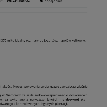
ktu:
WE-741-100PUZ
dodaj opinię
ści 370 ml to idealny rozmiary do jogurtów, napojów kefirowych
j jakości. Proces wekowania swoją nazwę zawdzięcza właśnie
są w Niemczech ze szkła sodowo-wapniowego o doskonałych
w, są wykonane z najwyższej jakości,
nierdzewnej stali
iwanego z kontrolowanych, legalnych plantacji.