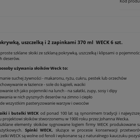
Kod produ
pokrywką, uszczelką i 2 zapinkami 370 ml WECK 6 szt.
 proste szklane słoiki ze szklaną pokrywką, uszczelką i klipsami o pojemno
ch deserów.
posoby używania słoików Weck to:
manie suchej żywności - makaronu, ryżu, cukru, pestek lub orzechów
chowywanie w łazience - sole do kąpieli, waciki
owanie ich jako pojemniki na lunch - na sałatki, zupy, sosy i dipy
wania w nich pysznych deserów na zimno i ciepło
ede wszystkim pasteryzowanie warzyw i owoców
łoiki i butelki WECK
od ponad 100 lat są synonimem tradycji i najwyższe
 projektowi słoików stworzonemu w 1900 roku przez Johanna Wecka.
 szklane elementy słoików sygnowane logiem firmy WECK produkowane 
użytkowych.
Spinki WECK,
służące w procesie konserwacji przetworó
zelki WECK są wolne od fenoli i wykonane są z naturalnego kauczuku pozysk