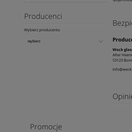
Producenci
Bezpi
Wybierz producenta
Produc
Weck glas
Alter Heer
53123 Bon
info@weck
Opini
Promocje