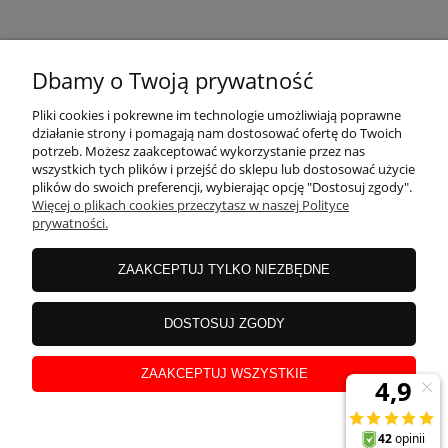
KONTAKT
Dbamy o Twoją prywatność
MOJE KONTO
Pliki cookies i pokrewne im technologie umożliwiają poprawne
działanie strony i pomagają nam dostosować ofertę do Twoich
potrzeb. Możesz zaakceptować wykorzystanie przez nas
wszystkich tych plików i przejść do sklepu lub dostosować użycie
PŁATNOŚCI I DOSTAWA
plików do swoich preferencji, wybierając opcję "Dostosuj zgody".
Więcej o plikach cookies przeczytasz w naszej Polityce
prywatności.
INFORMACJE
ZAAKCEPTUJ TYLKO NIEZBĘDNE
INSTRUKCJE
DOSTOSUJ ZGODY
ZAAKCEPTUJ WSZYSTKIE
O NAS
pokaż pełną wersję strony