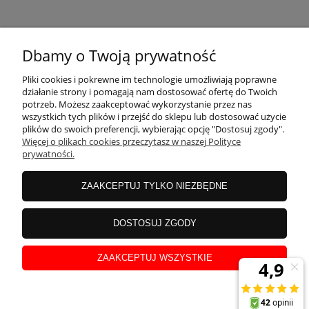
KONTAKT
Dbamy o Twoją prywatność
MOJE KONTO
Pliki cookies i pokrewne im technologie umożliwiają poprawne
działanie strony i pomagają nam dostosować ofertę do Twoich
potrzeb. Możesz zaakceptować wykorzystanie przez nas
wszystkich tych plików i przejść do sklepu lub dostosować użycie
PŁATNOŚCI I DOSTAWA
plików do swoich preferencji, wybierając opcję "Dostosuj zgody".
Więcej o plikach cookies przeczytasz w naszej Polityce
prywatności.
INFORMACJE
ZAAKCEPTUJ TYLKO NIEZBĘDNE
INSTRUKCJE
DOSTOSUJ ZGODY
ZAAKCEPTUJ WSZYSTKIE
O NAS
pokaż pełną wersję strony