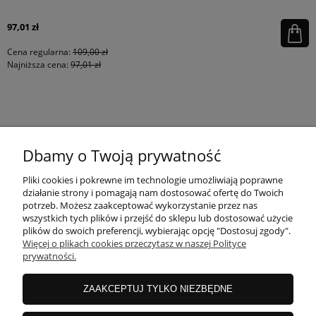
97,01 zł
Cena regularna:
109,00 zł
Najniższa cena:
97,01 zł
KONTAKT
Dbamy o Twoją prywatność
MOJE KONTO
Pliki cookies i pokrewne im technologie umożliwiają poprawne
działanie strony i pomagają nam dostosować ofertę do Twoich
potrzeb. Możesz zaakceptować wykorzystanie przez nas
wszystkich tych plików i przejść do sklepu lub dostosować użycie
PŁATNOŚCI I DOSTAWA
plików do swoich preferencji, wybierając opcję "Dostosuj zgody".
Więcej o plikach cookies przeczytasz w naszej Polityce
prywatności.
INFORMACJE
ZAAKCEPTUJ TYLKO NIEZBĘDNE