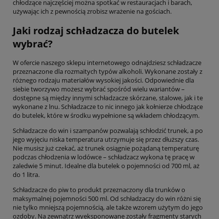
chłodzące najczęściej można spotkać w restauracjach i barach,
używając ich z pewnością zrobisz wrażenie na gościach.
Jaki rodzaj schładzacza do butelek
wybrać?
W ofercie naszego sklepu internetowego odnajdziesz schładzacze
przeznaczone dla rozmaitych typów alkoholi. Wykonane zostały z
różnego rodzaju materiałów wysokiej jakości. Odpowiednie dla
siebie tworzywo możesz wybrać spośród wielu wariantów –
dostępne są między innymi schładzacze skórzane, stalowe, jak i te
wykonane z lnu. Schładzacze to nic innego jak kołnierze chłodzące
do butelek, które w środku wypełnione są wkładem chłodzącym.
Schładzacze do win i szampanów pozwalają schłodzić trunek, a po
jego wyjęciu niska temperatura utrzymuje się przez dłuższy czas.
Nie musisz już czekać, aż trunek osiągnie pożądaną temperaturę
podczas chłodzenia w lodówce – schładzacz wykona tę pracę w
zaledwie 5 minut. Idealne dla butelek o pojemności od 700 ml, aż
do 1 litra.
Schładzacze do piw to produkt przeznaczony dla trunków o
maksymalnej pojemności 500 ml. Od schładzaczy do win różni się
nie tylko mniejszą pojemnością, ale także wzorem użytym do jego
ozdoby. Na zewnątrz wyeksponowane zostały fragmenty starych