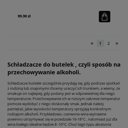
99,90 zł
«
»
1
2
Schładzacze do butelek , czyli sposób na
przechowywanie alkoholi.
Schładzacze butelek szczególnie przydają się, gdy podczas spotkań
z rodziną lub znajomymi chcemy uraczyć ich trunkiem, a wiemy, że
smakuje on najlepiej, gdy podany jest w odpowiedniej dla niego
temperaturze. Przechowywanie ich w niższym zakresie temperatur
pomoże wydobyć z niego doskonały smak. Jednak należy
pamiętać, jakie wysokości temperatury sprzyjają konkretnym
rodzajom alkoholi. Przykładowo, czerwone wina wytrawne
powinno utrzymywać się w przedziale 16-18°C , natomiast już dla
wina białego idealne będzie 8 -10°C. Choć tego typu akcesoria