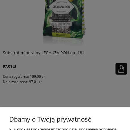
Substrat mineralny LECHUZA PON op. 18 l
97,01 zł
Cena regularna:
109,00 zł
Najniższa cena:
97,01 zł
KONTAKT
Dbamy o Twoją prywatność
MOJE KONTO
Pliki cookies i pokrewne im technologie umożliwiają poprawne