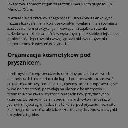
lokatorów, sprawdź stojak na ręcznik Linea 60 cm długości lub
Menoto 75 cm.
Niezależnie od preferowanego rodzaju stojaków łazienkowych
możesz liczyć się nie tylko z doskonałym wyglądem, ale również z
zastosowaniem praktycznych rozwiązań. Stojak na ręczniki
łazienkowe możesz umieścić w wybranym przez siebie miejscu bez
konieczności ingerowania w wygląd łazienki i wykonywania
niepotrzebnych wierceń w ścianach.
Organizacja kosmetyków pod
prysznicem.
Jeżeli myślałeś o wprowadzeniu odrobiny porządku w swoich
kosmetykach i akcesoriach do kąpieli pod prysznicem sprawdź
stojak prysznicowy narożny i regulowany. Idealnie wpasowują się
w wolną przestrzeń, pozwalają na ułożenie kosmetyków i
trzymanie pod ręką wszystkich niezbędników przydatnych w
łazience. Od tej pory, dzięki specjalnym uchwytom, możesz w
jednym miejscu zgromadzić nie tylko żel pod prysznic i rozmaite
kosmetyki do włosów, ale także szczoteczkę do zębów, maszynki
do golenia i gąbkę.