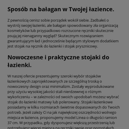
Sposób na bałagan w Twojej łazience.
Z pewnością cenisz sobie porządek wokół siebie. Zadbałeś o
wystrój swojej łazienki, ale bałagan spowodowany zła organizacją
kosmetyków lub przypadkowo rozrzucone ręczniki skutecznie
psują jej nienaganny wygląd? Skutecznym rozwiązaniem
gwarantującym ład i jednocześnie będącym stylowym dodatkiem
jest stojak na ręcznik do łazienki i stojak prysznicowy.
Nowoczesne i praktyczne stojaki do
łazienki.
W naszej ofercie prezentujemy szeroki wybór stojaków
łazienkowych zaprojektowanych ze szczególną troską o
nowoczesny design oraz minimalizm. Zostały wyprodukowane
przy użyciu wysokiej jakości stali nierdzewnej o różnym
wykończeniu – w zależności od swoich upodobań możesz wybrać
stojak do łazienki matowy lub polerowany. Stojaki łazienkowe
posiadamy w kilku rozmiarach świetnie dopasowanych do Twoich
potrzeb. Jeżeli zależy Ci na jak największej oszczędności wolnego
miejsca w łazience, proponujemy model Linea o długości ramion
37 cm. W przypadku, gdy dysponujesz większą przestrzenią lub
potrzebujesz więcej miejsca na ręczniki swoje oraz pozostałych