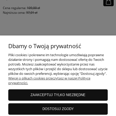
Cena regularna:
109,00 zł
Najniższa cena:
97,01 zł
KONTAKT
Dbamy o Twoją prywatność
MOJE KONTO
Pliki cookies i pokrewne im technologie umożliwiają poprawne
działanie strony i pomagają nam dostosować ofertę do Twoich
potrzeb. Możesz zaakceptować wykorzystanie przez nas
wszystkich tych plików i przejść do sklepu lub dostosować użycie
PŁATNOŚCI I DOSTAWA
plików do swoich preferencji, wybierając opcję "Dostosuj zgody".
Więcej o plikach cookies przeczytasz w naszej Polityce
prywatności.
INFORMACJE
ZAAKCEPTUJ TYLKO NIEZBĘDNE
INSTRUKCJE
DOSTOSUJ ZGODY