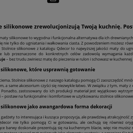
ce silikonowe zrewolucjonizują Twoją kuchnię. Po
aty silikonowe to wygodna i funkcjonalna alternatywa dla ich drewnianyc
się nie tylko do ugniatania i wałkowania ciasta. Z powodzeniem możesz równ
! Stolnice silikonowe z katalogu Qdecor to najwyższej jakości maty do ug
ne lub przeznaczone do konkretnych celów zadowolą wymagania ka
uje
– bez trudu zwiniesz matę do pieczenia w rulon i schowasz w kuchennej 
e silikonowe, które usprawnią gotowanie
ciema. Stolnice silikonowe z naszego katalogu pomogą Ci zaoszczędzić mnó
, a same akcesorium czyści się niezwykle łatwo. W związku z tym, maty z 
. Ponadto, zastosowany do ich produkcji materiał jest wyjątkowo wytrzym
i
– postaw na funkcjonalne i komfortowe w użytkowaniu stolnice silikonowe 
e silikonowe jako awangardowa forma dekoracji
gadżety to interesująca i kusząca propozycja, ale prawdziwą atrakcyjność zy
decor nie tylko pomogą Ci w gotowaniu, ale cechują się również orygi
ące barwy doskonale prezentują się na kuchennym blacie, więc nie musisz 
raz możesz używać mat zwijanych jako elementu wystroju, a ogranicza Cię tyl