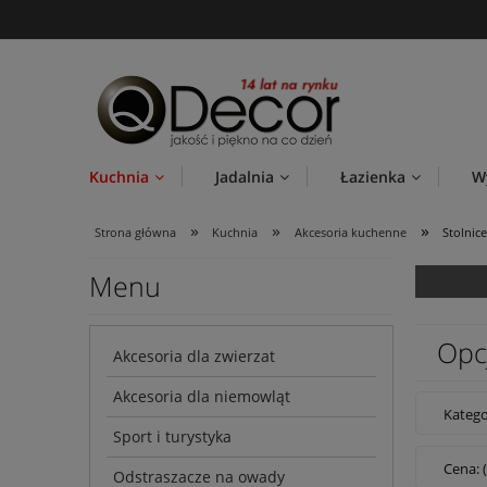
Kuchnia
Jadalnia
Łazienka
W
»
»
»
Strona główna
Kuchnia
Akcesoria kuchenne
Stolnic
Menu
Opc
Akcesoria dla zwierzat
Akcesoria dla niemowląt
Katego
Sport i turystyka
Cena: 
Odstraszacze na owady