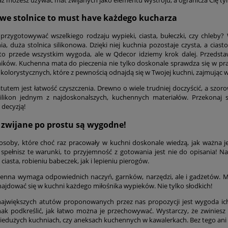
owe stolnice to must have każdego kucharza
 przygotowywać wszelkiego rodzaju wypieki, ciasta, bułeczki, czy chleby
a, duża stolnica silikonowa. Dzięki niej kuchnia pozostaje czysta, a ciast
o przede wszystkim wygoda, ale w Qdecor idziemy krok dalej. Przedsta
ków. Kuchenna mata do pieczenia nie tylko doskonale sprawdza się w prac
i kolorystycznych, które z pewnością odnajdą się w Twojej kuchni, zajmując w 
tutem jest łatwość czyszczenia. Drewno o wiele trudniej doczyścić, a szor
silikon jednym z najdoskonalszych, kuchennych materiałów. Przekonaj 
 decyzją!
e zwijane po prostu są wygodne!
osoby, które choć raz pracowały w kuchni doskonale wiedzą, jak ważna j
li spełnisz te warunki, to przyjemność z gotowania jest nie do opisania! 
ciasta, robieniu babeczek, jak i lepieniu pierogów.
enna wymaga odpowiednich naczyń, garnków, narzędzi, ale i gadżetów. M
ajdować się w kuchni każdego miłośnika wypieków. Nie tylko słodkich!
ajwiększych atutów proponowanych przez nas propozycji jest wygoda ich
ak podkreślić, jak łatwo można je przechowywać. Wystarczy, że zwiniesz 
iedużych kuchniach, czy aneksach kuchennych w kawalerkach. Bez tego ani 