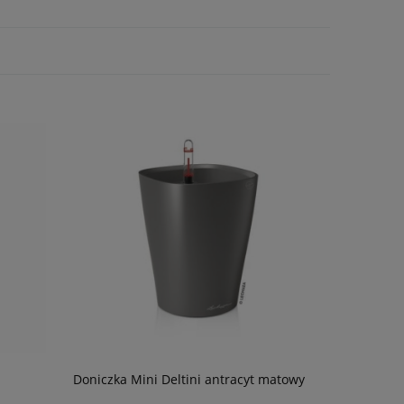
Doniczka Mini Deltini antracyt matowy
Substrat m