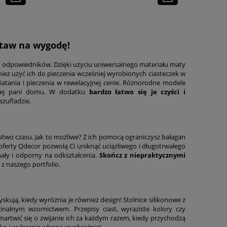
staw na wygodę!
h odpowiedników. Dzięki użyciu uniwersalnego materiału maty
ież użyć ich do pieczenia wcześniej wyrobionych ciasteczek w
niatania i pieczenia w rewelacyjnej cenie. Różnorodne modele
żdej pani domu. W dodatku
bardzo łatwo się je czyści i
szufladzie.
stwo czasu. Jak to możliwe? Z ich pomocą ograniczysz bałagan
oferty Qdecor pozwolą Ci uniknąć uciążliwego i długotrwałego
ały i odporny na odkształcenia.
Skończ z niepraktycznymi
z naszego portfolio.
skują, kiedy wyróżnia je również design! Stolnice silikonowe z
nalnym wzornictwem. Przepisy ciast, wyraziste kolory czy
martwić się o zwijanie ich za każdym razem, kiedy przychodzą
ko i wyłącznie własna wyobraźnia!