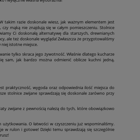
? W takim razie doskonale wiesz, jak ważnym elementem jest
o, czy mąką nie znajdują się w całym pomieszczeniu. Stolnice
wiamy Ci doskonałą alternatywę dla starszych, drewnianych
y, ale też doskonale wygląda! Zwłaszcza że przygotowaliśmy
niej istotne miejsce.
owanie tylko skraca jego żywotność. Właśnie dlatego kucharze
się sam, jak bardzo można odmienić oblicze kuchni jedną,
est praktyczność, wygoda oraz odpowiednia ilość miejsca do
Nasze stolnice zwijane sprawdzają się doskonale zarówno przy
aty zwijane z pewnością należą do tych, które obowiązkowo
 użytkowania. O łatwości w czyszczeniu już wspominaliśmy.
je w rulon i gotowe! Dzięki temu sprawdzają się szczególnie
rusz!