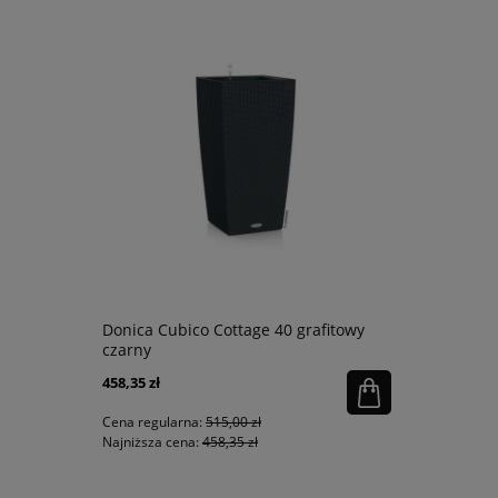
Donica Cubico Cottage 40 grafitowy
Donica Cub
atołowy
czarny
458,35 zł
71,20 zł
Cena regularna:
515,00 zł
Cena regular
Najniższa cena:
458,35 zł
Najniższa ce