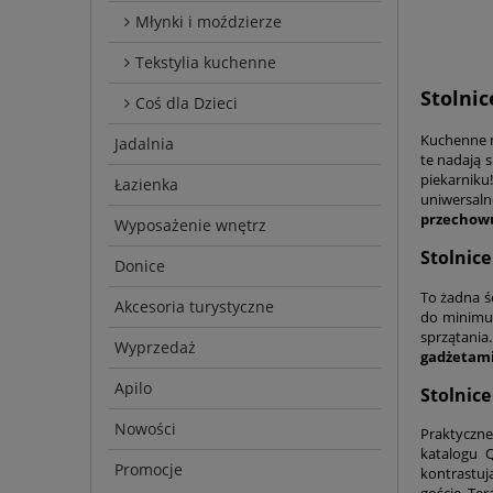
Młynki i moździerze
Tekstylia kuchenne
Stolni
Coś dla Dzieci
Kuchenne m
Jadalnia
te nadają 
piekarniku
Łazienka
uniwersal
przechow
Wyposażenie wnętrz
Stolnic
Donice
To żadna ś
Akcesoria turystyczne
do minimum
sprzątania
Wyprzedaż
gadżetam
Apilo
Stolnic
Nowości
Praktyczne 
katalogu Q
Promocje
kontrastuj
goście. Te