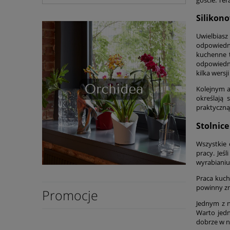
Silikon
Uwielbiasz
odpowiedni
kuchenne t
odpowiedni
kilka wersj
Kolejnym a
określają 
praktyczną
Stolnic
Wszystkie 
pracy. Jeś
wyrabianiu 
Praca kuch
powinny zn
Promocje
Jednym z n
Warto jedn
dobrze w n