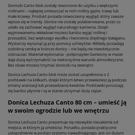
Doniczki Canto blok zostały stworzone do użytku z większymi
roślinami – najlepiej umieszczać w nich rośliny gęste, trawy lub
małe krzewy. Produkt posiada nowoczesny wygląd, który zawsze
wpisze się w trendy. Donice nie zostały polakierowane, przez co
udało się zachować wygląd naturalnego kamienia. Dzięki
wyjmowanemu wkładowi możesz bardzo wyjąć roślinę i
przesadzić, bez większego wysiłku i tworzenia zbędnego bałaganu.
Wystarczy wysunąć ją przy pomocy uchwytów. Wkłady posiadają
ozdobną ramkę w kolorze donicy – nie będą nie nieestetycznie
odznaczać. Materiał wykonania - polipropylen barwiony w masie
daje dużą wytrzymałość na niekorzystne warunki atmosferyczne.
Bez obaw możesz trzymać doniczki na zewnątrz.
Donica Lechuza Canto blok może zostać uzupełniona o 2
podstawki na kółkach, dzięki którym łatwo przewieziesz ją podczas
zmiany aranżacji lub przesadzania kwiatów. Podstawki poruszają
się bardzo płynnie i są w stanie utrzymać duży ciężar.
Donica Lechuza Canto 80 cm – umieść ją
w swoim ogrodzie lub we wnętrzu
Donica Lechuza Canto prezentuje się niezwykle niezależnie od
miejsca, w którym ją umieścisz. Ponadto, posiada praktyczne
udogodnienie w postaci systemu nawadniającego. Jest on dużym