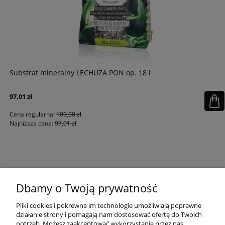
Substrat mineralny LECHUZA PON op. 18 l
97,01 zł
Cena regularna:
109,00 zł
Najniższa cena:
97,01 zł
KONTAKT
Dbamy o Twoją prywatność
MOJE KONTO
Pliki cookies i pokrewne im technologie umożliwiają poprawne
działanie strony i pomagają nam dostosować ofertę do Twoich
potrzeb. Możesz zaakceptować wykorzystanie przez nas