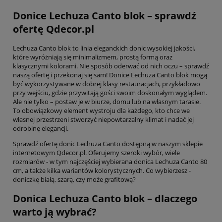
Donice Lechuza Canto blok – sprawdź
ofertę Qdecor.pl
Lechuza Canto blok to
linia eleganckich donic wysokiej jakości,
które wyróżniają się minimalizmem, prostą formą oraz
klasycznymi kolorami. Nie sposób oderwać od nich oczu – sprawdź
naszą ofertę i przekonaj się sam! Donice Lechuza Canto blok mogą
być wykorzystywane w dobrej klasy restauracjach, przykładowo
przy wejściu, gdzie przywitają gości swoim doskonałym wyglądem.
Ale nie tylko – postaw je w biurze, domu lub na własnym tarasie.
To obowiązkowy element wystroju dla każdego, kto chce we
własnej przestrzeni stworzyć niepowtarzalny klimat i nadać jej
odrobinę elegancji.
Sprawdź ofertę donic Lechuza Canto dostępną w naszym sklepie
internetowym Qdecor.pl. Oferujemy szeroki wybór, wiele
rozmiarów - w tym najczęściej wybierana donica Lechuza Canto 80
cm, a także kilka wariantów kolorystycznych. Co wybierzesz -
doniczkę białą, szarą, czy może grafitową?
Donica Lechuza Canto blok – dlaczego
warto ją wybrać?