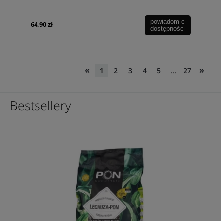
powiadom o
64,90 zł
dostępności
«
»
1
2
3
4
5
...
27
Bestsellery