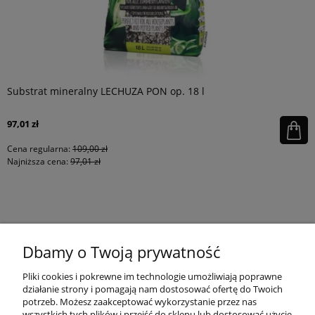
Substrat mineralny LECHUZA PON op. 18 l
97,01 zł
Cena regularna:
109,00 zł
Najniższa cena:
97,01 zł
KONTAKT
Dbamy o Twoją prywatność
MOJE KONTO
Pliki cookies i pokrewne im technologie umożliwiają poprawne
działanie strony i pomagają nam dostosować ofertę do Twoich
potrzeb. Możesz zaakceptować wykorzystanie przez nas
wszystkich tych plików i przejść do sklepu lub dostosować użycie