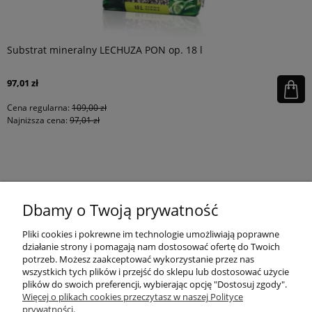
Substrat mineralny LECHUZA PON op. 18 l
97,01 zł
Cena regularna:
109,00 zł
Najniższa cena:
97,01 zł
KONTAKT
Dbamy o Twoją prywatność
MOJE KONTO
Pliki cookies i pokrewne im technologie umożliwiają poprawne
działanie strony i pomagają nam dostosować ofertę do Twoich
potrzeb. Możesz zaakceptować wykorzystanie przez nas
wszystkich tych plików i przejść do sklepu lub dostosować użycie
PŁATNOŚCI I DOSTAWA
plików do swoich preferencji, wybierając opcję "Dostosuj zgody".
Więcej o plikach cookies przeczytasz w naszej Polityce
prywatności.