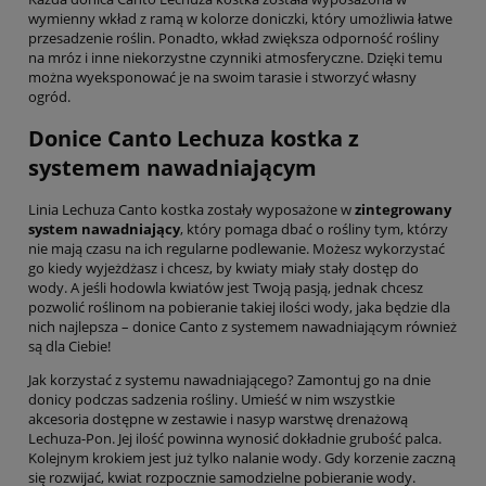
wymienny wkład z ramą w kolorze doniczki, który umożliwia łatwe
przesadzenie roślin. Ponadto, wkład zwiększa odporność rośliny
na mróz i inne niekorzystne czynniki atmosferyczne. Dzięki temu
można wyeksponować je na swoim tarasie i stworzyć własny
ogród.
Donice Canto Lechuza kostka z
systemem nawadniającym
Linia Lechuza Canto kostka zostały wyposażone w
zintegrowany
system nawadniający
, który pomaga dbać o rośliny tym, którzy
nie mają czasu na ich regularne podlewanie. Możesz wykorzystać
go kiedy wyjeżdżasz i chcesz, by kwiaty miały stały dostęp do
wody. A jeśli hodowla kwiatów jest Twoją pasją, jednak chcesz
pozwolić roślinom na pobieranie takiej ilości wody, jaka będzie dla
nich najlepsza – donice Canto z systemem nawadniającym również
są dla Ciebie!
Jak korzystać z systemu nawadniającego? Zamontuj go na dnie
donicy podczas sadzenia rośliny. Umieść w nim wszystkie
akcesoria dostępne w zestawie i nasyp warstwę drenażową
Lechuza-Pon. Jej ilość powinna wynosić dokładnie grubość palca.
Kolejnym krokiem jest już tylko nalanie wody. Gdy korzenie zaczną
się rozwijać, kwiat rozpocznie samodzielne pobieranie wody.