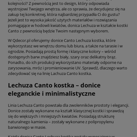
kolejności? Z pewnością jest to design, który odpowiada
wystrojowi Twojego wnętrza, ale co sprawia, że decydujesz się na
zakup tej konkretnej, która najbardziej przypadła Ci do gustu?
Jeżeli jest to wysoka jakość użytych materiałów i rozwiązania
pomagające w hodowli kwiatów, donica Lechuza w kształcie kostki
Canto z pewnością będzie Twoim następnym wyborem.
W Qdecor.pl oferujemy donice Canto Lechuza kostka, które
wykorzystasz we wnętrzu domu lub biura, a także na tarasie i w
ogrodzie. Posiadają prostą formę i klasyczne kolory – wśród
dostępnych barw znajdziesz biały, szary oraz delikatny brąz.
Ponadto, do ich produkcji wykorzystano materiały odporne na
zarysowania, mróz i promieniowanie UV. Sprawdź, dlaczego warto
zdecydować się na linię Lachuza Canto kostka.
Lechuza Canto kostka – donice
eleganckie i minimalistyczne
Linia Lechuza Canto powstała dla zwolenników prostoty i elegancji.
Donice zostały wykonane na kształt klasycznej kostki i sprawdzą
się do większych i mniejszych kwiatów. Posiadają strukturę
naturalnego kamienia – zostały wykonane z polipropylenu
barwionego w masie.
Każda donica Canto Lechuza kostka została wyposażona w