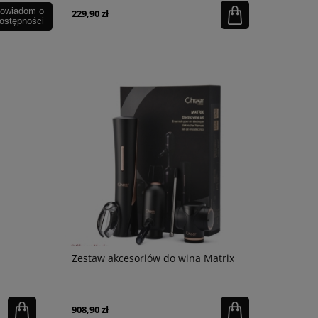
owiadom o
229,90 zł
ostępności
Zestaw akcesoriów do wina Matrix
908,90 zł