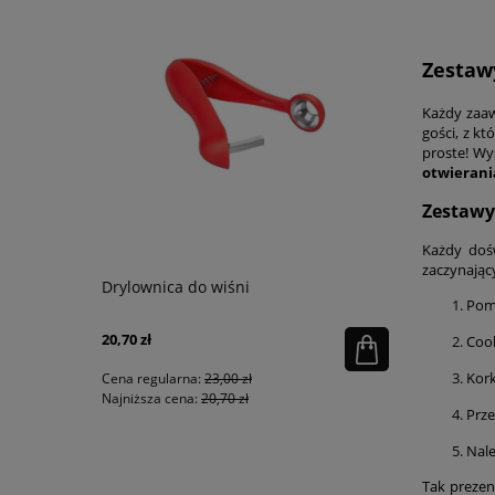
Zestaw
Każdy zaaw
gości, z kt
proste! Wy
otwierani
Zestawy 
Każdy doś
zaczynając
™ Flip
Drylownica do wiśni
Naczynie d
Pomp
czerwone
20,70 zł
152,10 zł
Cool
Kork
Cena regularna:
23,00 zł
Cena regular
Najniższa cena:
20,70 zł
Najniższa ce
Prze
Nale
Tak prezen