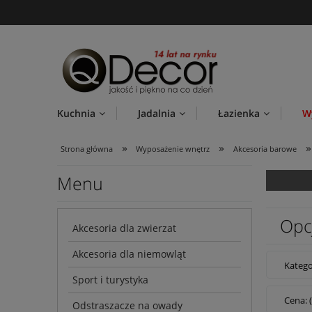
Kuchnia
Jadalnia
Łazienka
W
»
»
»
Strona główna
Wyposażenie wnętrz
Akcesoria barowe
Menu
Opc
Akcesoria dla zwierzat
Akcesoria dla niemowląt
Katego
Sport i turystyka
Cena: 
Odstraszacze na owady