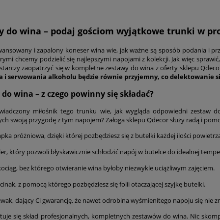
y do wina – podaj gościom wyjątkowe trunki w pro
ansowany i zapalony koneser wina wie, jak ważne są sposób podania i pr
órymi chcemy podzielić się najlepszymi napojami z kolekcji. Jak więc spraw
starczy zaopatrzyć się w kompletne zestawy do wina z oferty sklepu Qdeco
a i serwowania alkoholu będzie równie przyjemny, co delektowanie 
do wina – z czego powinny się składać?
wiadczony miłośnik tego trunku wie, jak wygląda odpowiedni zestaw d
ych swoją przygodę z tym napojem? Załoga sklepu Qdecor służy radą i pom
o tarty 30 cm APPOLIA
Donica, skrzynka balkonowa
ka próżniowa, dzięki której pozbędziesz się z butelki każdej ilości powietr
BALCONERA Color 80 muszkatołowy
186,90 zł
er, który pozwoli błyskawicznie schłodzić napój w butelce do idealnej tempe
ociąg, bez którego otwieranie wina byłoby niezwykle uciążliwym zajęciem.
na:
169,00 zł
Cena regularna:
210,00 zł
na:
152,10 zł
Najniższa cena:
184,80 zł
cinak, z pomocą którego pozbędziesz się folii otaczającej szyjkę butelki.
wak, dający Ci gwarancję, że nawet odrobina wyśmienitego napoju się nie z
tuje się skład profesjonalnych, kompletnych zestawów do wina. Nic sko