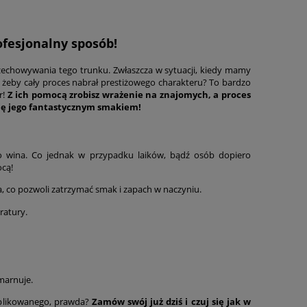
fesjonalny sposób!
zechowywania tego trunku. Zwłaszcza w sytuacji, kiedy mamy
ić, żeby cały proces nabrał prestiżowego charakteru? To bardzo
r!
Z ich pomocą zrobisz wrażenie na znajomych, a proces
się jego fantastycznym smakiem!
o wina. Co jednak w przypadku laików, bądź osób dopiero
ocą!
Termos stalowy Legendary Classic
Donica Cube Color 
za, co pozwoli zatrzymać smak i zapach w naczyniu.
granatowy 0,75 l
254,15 zł
71,20 zł
ratury.
powiadom o
dostępności
Cena regularna:
299,00 zł
Cena regularna:
80,00 z
Najniższa cena:
254,15 zł
Najniższa cena:
71,20 z
marnuje.
mplikowanego, prawda?
Zamów swój już dziś i czuj się jak w