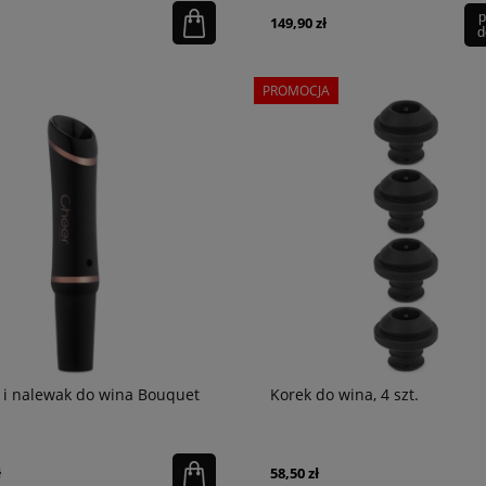
p
149,90 zł
d
PROMOCJA
 i nalewak do wina Bouquet
Korek do wina, 4 szt.
ł
58,50 zł