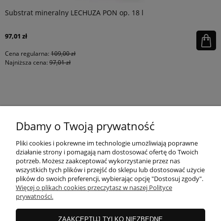
Substrat mineralny LECHUZA PON op. 18 l
97,01 zł
Cena regularna:
109,00 zł
Najniższa cena:
97,01 zł
KONTAKT
Dbamy o Twoją prywatność
MOJE KONTO
Pliki cookies i pokrewne im technologie umożliwiają poprawne
działanie strony i pomagają nam dostosować ofertę do Twoich
potrzeb. Możesz zaakceptować wykorzystanie przez nas
wszystkich tych plików i przejść do sklepu lub dostosować użycie
PŁATNOŚCI I DOSTAWA
plików do swoich preferencji, wybierając opcję "Dostosuj zgody".
Więcej o plikach cookies przeczytasz w naszej Polityce
prywatności.
INFORMACJE
ZAAKCEPTUJ TYLKO NIEZBĘDNE