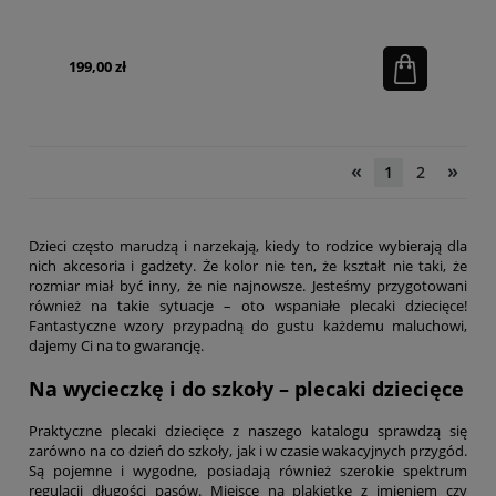
199,00 zł
«
»
1
2
Dzieci często marudzą i narzekają, kiedy to rodzice wybierają dla
nich akcesoria i gadżety. Że kolor nie ten, że kształt nie taki, że
rozmiar miał być inny, że nie najnowsze. Jesteśmy przygotowani
również na takie sytuacje – oto wspaniałe plecaki dziecięce!
Fantastyczne wzory przypadną do gustu każdemu maluchowi,
dajemy Ci na to gwarancję.
Na wycieczkę i do szkoły – plecaki dziecięce
Praktyczne plecaki dziecięce z naszego katalogu sprawdzą się
zarówno na co dzień do szkoły, jak i w czasie wakacyjnych przygód.
Są pojemne i wygodne, posiadają również szerokie spektrum
regulacji długości pasów. Miejsce na plakietkę z imieniem czy