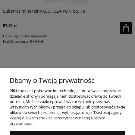
Substrat mineralny LECHUZA PON op. 18 l
97,01 zł
Cena regularna:
109,00 zł
Najniższa cena:
97,01 zł
KONTAKT
Dbamy o Twoją prywatność
MOJE KONTO
Pliki cookies i pokrewne im technologie umożliwiają poprawne
działanie strony i pomagają nam dostosować ofertę do Twoich
potrzeb. Możesz zaakceptować wykorzystanie przez nas
wszystkich tych plików i przejść do sklepu lub dostosować użycie
PŁATNOŚCI I DOSTAWA
plików do swoich preferencji, wybierając opcję "Dostosuj zgody".
Więcej o plikach cookies przeczytasz w naszej Polityce
prywatności.
INFORMACJE