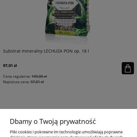
Substrat mineralny LECHUZA PON op. 18 l
97,01 zł
Cena regularna:
109,00 zł
Najniższa cena:
97,01 zł
KONTAKT
Dbamy o Twoją prywatność
MOJE KONTO
Pliki cookies i pokrewne im technologie umożliwiają poprawne