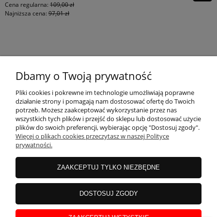
Cena regularna:
109,00 zł
Najniższa cena:
97,01 zł
KONTAKT
Dbamy o Twoją prywatność
MOJE KONTO
Pliki cookies i pokrewne im technologie umożliwiają poprawne
działanie strony i pomagają nam dostosować ofertę do Twoich
potrzeb. Możesz zaakceptować wykorzystanie przez nas
wszystkich tych plików i przejść do sklepu lub dostosować użycie
PŁATNOŚCI I DOSTAWA
plików do swoich preferencji, wybierając opcję "Dostosuj zgody".
Więcej o plikach cookies przeczytasz w naszej Polityce
prywatności.
INFORMACJE
ZAAKCEPTUJ TYLKO NIEZBĘDNE
INSTRUKCJE
DOSTOSUJ ZGODY