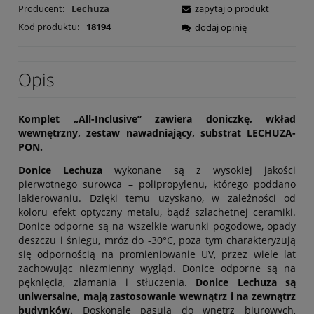
Producent:
Lechuza
zapytaj o produkt
Kod produktu:
18194
dodaj opinię
Opis
Komplet „All-Inclusive” zawiera doniczkę,
wkład
wewnętrzny, zestaw nawadniający,
substrat LECHUZA-
PON.
Donice Lechuza
wykonane są z wysokiej jakości
pierwotnego surowca – polipropylenu, którego poddano
lakierowaniu. Dzięki temu uzyskano, w zależności od
koloru efekt optyczny metalu, bądź szlachetnej ceramiki.
Donice odporne są na wszelkie warunki pogodowe, opady
deszczu i śniegu, mróz do -30°C, poza tym charakteryzują
się odpornością na promieniowanie UV, przez wiele lat
zachowując niezmienny wygląd. Donice odporne są na
pęknięcia, złamania i stłuczenia.
Donice Lechuza są
uniwersalne, mają zastosowanie wewnątrz i na zewnątrz
budynków.
Doskonale pasują do wnętrz biurowych,