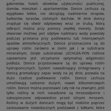
gabinetów, hoteli, obiektów użyteczności publicznej,
domów, mieszkań i apartamentów. Donice Lechuza są
wyjątkowo lekkie, nie obciążają nadmiernie stropów,
balkonów, tarasów, zielonych dachów. W dnie donicy
znajduje się otwór odpływowy wraz ze śrubą, którą
odkręcić można przy pomocy zwykłej monety. Dzięki
otworowi możliwy jest odpływ nadmiaru wody powstały
podczas przelania przy podlewaniu lub intensywnych
opadów atmosferycznych. Donice przeznaczone są do
uprawy roślin zarówno w ziemi jak i w substracie
mineralnym. Dzięki substratowi LECHUZA-PON roślinie
zapewnione jest utrzymanie optymalnej wilgotności
podłoża. Donice przystosowane są do uprawy roślin
hydroponicznych. System nawadniający zintegrowany z
donicą gromadzący zapas wody na jej dnie, pozwala na
dużo rzadsze podlewanie roślin. Donice Lechuza
umożliwiają sadzenie dużych, nawet kilkumetrowych
roślin. Donice można pozostawić cały rok na zewnątrz, jeśli
tylko rośliny w nich nasadzone są mrozoodporne i
zabezpieczone odpowiednio przed silnymi mrozami.
Rośliny w dużych donicach mogą być mobilne poprzez
zastosowanie niewidocznych podstawek z kółkami, które