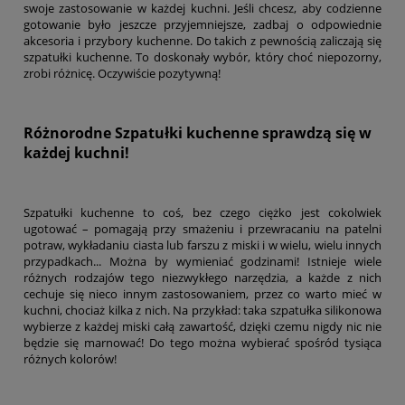
swoje zastosowanie w każdej kuchni. Jeśli chcesz, aby codzienne
gotowanie było jeszcze przyjemniejsze, zadbaj o odpowiednie
akcesoria i przybory kuchenne. Do takich z pewnością zaliczają się
szpatułki kuchenne. To doskonały wybór, który choć niepozorny,
zrobi różnicę. Oczywiście pozytywną!
Różnorodne Szpatułki kuchenne sprawdzą się w
każdej kuchni!
Szpatułki kuchenne to coś, bez czego ciężko jest cokolwiek
ugotować – pomagają przy smażeniu i przewracaniu na patelni
potraw, wykładaniu ciasta lub farszu z miski i w wielu, wielu innych
przypadkach... Można by wymieniać godzinami! Istnieje wiele
różnych rodzajów tego niezwykłego narzędzia, a każde z nich
cechuje się nieco innym zastosowaniem, przez co warto mieć w
kuchni, chociaż kilka z nich. Na przykład: taka szpatułka silikonowa
wybierze z każdej miski całą zawartość, dzięki czemu nigdy nic nie
będzie się marnować! Do tego można wybierać spośród tysiąca
różnych kolorów!