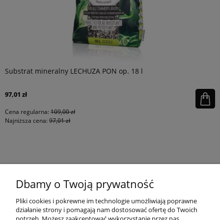
Substrat mineralny LECHUZA PON op. 18 l
97,01 zł
Cena regularna:
109,00 zł
Najniższa cena:
97,01 zł
KONTAKT
Dbamy o Twoją prywatność
MOJE KONTO
Pliki cookies i pokrewne im technologie umożliwiają poprawne
działanie strony i pomagają nam dostosować ofertę do Twoich
potrzeb. Możesz zaakceptować wykorzystanie przez nas