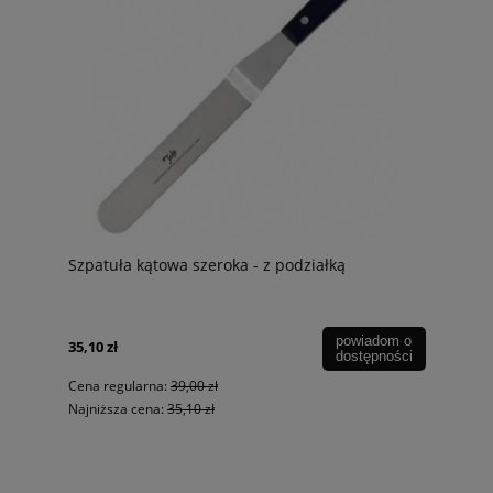
Szpatuła kątowa szeroka - z podziałką
powiadom o
35,10 zł
dostępności
Cena regularna:
39,00 zł
Najniższa cena:
35,10 zł