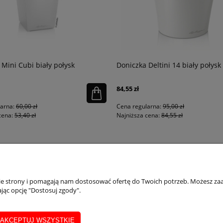
 Mini Cubi biały połysk
Doniczka Deltini 14 biały połysk
84,55 zł
larna:
60,00 zł
Cena regularna:
95,00 zł
cena:
53,40 zł
Najniższa cena:
84,55 zł
PŁATNOŚCI I DOSTAWA
INFORMACJE
IN
nie strony i pomagają nam dostosować ofertę do Twoich potrzeb. Możesz zaa
jąc opcję "Dostosuj zgody".
Dostępne formy płatości
Regulaminy
Ins
Formularz zwrotu
Polityka prywatności
Inst
Realizacja, wysyłka i zwroty
Wsk
AKCEPTUJ WSZYSTKIE