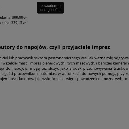
powiadom o
ł
dostępności
ularna:
399,00 zł
a cena:
339,15 zł
utory do napojów, czyli przyjaciele imprez
ciciel lub pracownik sektora gastronomicznego wie, jak ważną rolę odgrywa
mi wszelkiej maści imprez plenerowych i tych masowych, i bardziej kamer
tęp do napojów, mogą też służyć jako środek przechowywania trunków
ie gości pracownikom, natomiast w warunkach domowych pomogą przy zor
pojemności, kolorów, jak i wykończenia, więc z powodzeniem można wybrać co