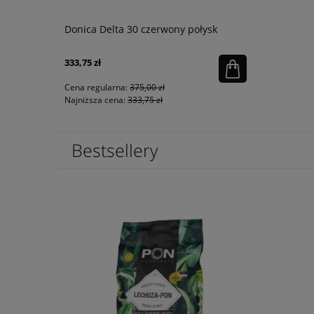
ary łupek
Donica Delta 30 czerwony połysk
Donica Tri
333,75 zł
1 050,20 zł
Cena regularna:
375,00 zł
Cena regular
Najniższa cena:
333,75 zł
Najniższa ce
Bestsellery