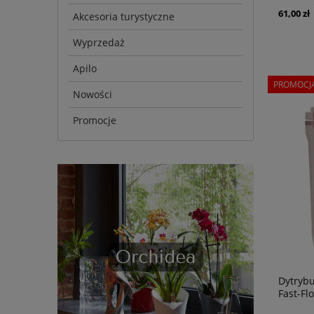
61,00 zł
Akcesoria turystyczne
Wyprzedaż
Apilo
PROMOCJ
Nowości
Promocje
Dytrybu
Fast-Fl