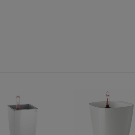
o Cottage 40 brązowy mokka
Donica Cilindro Cottage 32 mokka
200,25 zł
na:
1 180,00 zł
Cena regularna:
225,00 zł
na:
1 050,20 zł
Najniższa cena:
200,25 zł