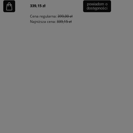
powiadom o
339,15 zł
dostępności
Cena regularna:
399,00 zł
Najniższa cena:
339,15 zł