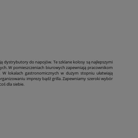
ją dystrybutory do napojów. Te szklane kolosy są najlepszymi
alnych. W pomieszczeniach biurowych zapewniają pracownikom
. W lokalach gastronomicznych w dużym stopniu ułatwiają
ganizowaniu imprezy bądź grilla. Zapewniamy szeroki wybór
ś dla siebie.