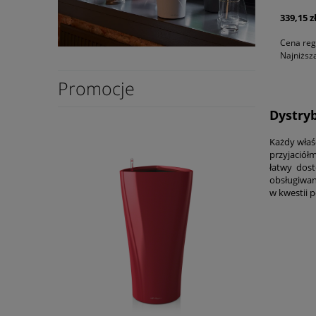
339,15 z
Cena reg
Najniższ
Promocje
Dystryb
Każdy właś
przyjaciół
łatwy dos
obsługiwan
w kwestii 