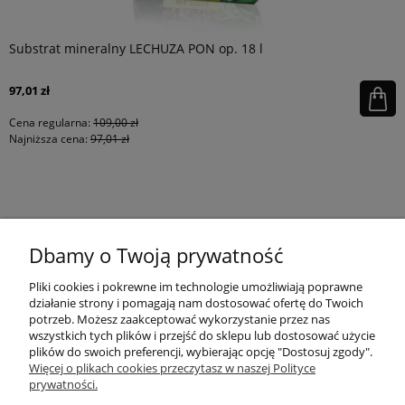
Substrat mineralny LECHUZA PON op. 18 l
97,01 zł
Cena regularna:
109,00 zł
Najniższa cena:
97,01 zł
KONTAKT
Dbamy o Twoją prywatność
MOJE KONTO
Pliki cookies i pokrewne im technologie umożliwiają poprawne
działanie strony i pomagają nam dostosować ofertę do Twoich
potrzeb. Możesz zaakceptować wykorzystanie przez nas
wszystkich tych plików i przejść do sklepu lub dostosować użycie
PŁATNOŚCI I DOSTAWA
plików do swoich preferencji, wybierając opcję "Dostosuj zgody".
Więcej o plikach cookies przeczytasz w naszej Polityce
prywatności.