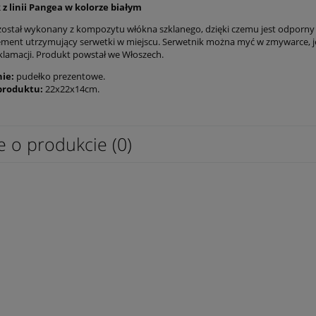
z linii Pangea w kolorze białym
został wykonany z kompozytu włókna szklanego, dzięki czemu jest odporny na
ement utrzymujący serwetki w miejscu. Serwetnik można myć w zmywarce, j
klamacji. Produkt powstał we Włoszech.
ie:
pudełko prezentowe.
produktu:
22x22x14cm.
e o produkcie (0)