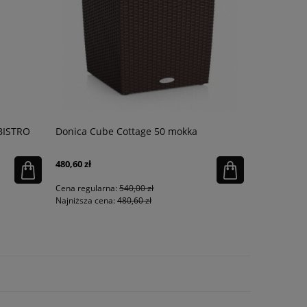
 BISTRO
Donica Cube Cottage 50 mokka
Donica Del
480,60 zł
333,75 zł
Cena regularna:
540,00 zł
Cena regula
Najniższa cena:
480,60 zł
Najniższa ce