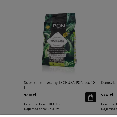
łysk
Substrat mineralny LECHUZA PON op. 18
Doniczka
l
97,01 zł
53,40 zł
Cena regularna:
109,00 zł
Cena regu
Najniższa cena:
97,01 zł
Najniższa 