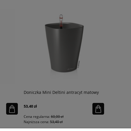
Doniczka Mini Deltini antracyt matowy
Substrat m
53,40 zł
48,95 zł
Cena regularna:
60,00 zł
Cena regula
Najniższa cena:
53,40 zł
Najniższa ce