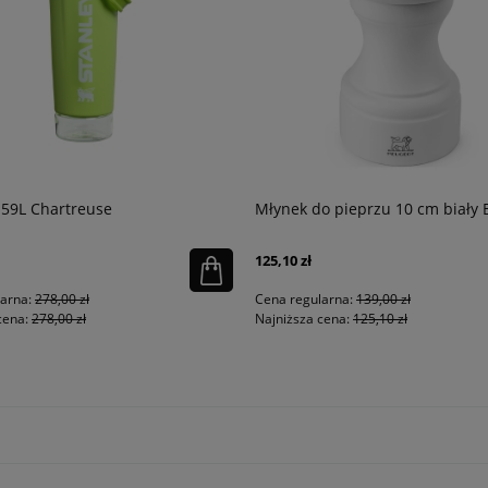
.59L Chartreuse
Młynek do pieprzu 10 cm biały
125,10 zł
larna:
278,00 zł
Cena regularna:
139,00 zł
cena:
278,00 zł
Najniższa cena:
125,10 zł