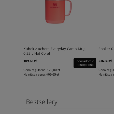
 OLIVIER
Kubek z uchem Everyday Camp Mug
Shaker 0
0.23 L Hot Coral
109,65 zł
236,30 zł
powiadom o
dostępności
Cena regularna:
129,00 zł
Cena regu
Najniższa cena:
109,65 zł
Najniższa 
Bestsellery