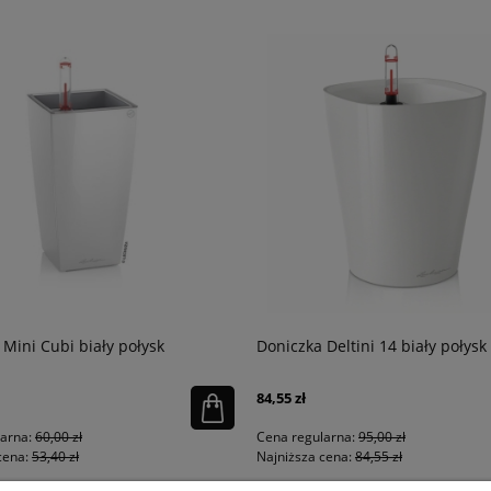
 Mini Cubi biały połysk
Doniczka Deltini 14 biały połysk
84,55 zł
larna:
60,00 zł
Cena regularna:
95,00 zł
cena:
53,40 zł
Najniższa cena:
84,55 zł