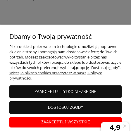
KONTAKT
Dbamy o Twoją prywatność
MOJE KONTO
Pliki cookies i pokrewne im technologie umożliwiają poprawne
działanie strony i pomagają nam dostosować ofertę do Twoich
potrzeb. Możesz zaakceptować wykorzystanie przez nas
wszystkich tych plików i przejść do sklepu lub dostosować użycie
PŁATNOŚCI I DOSTAWA
plików do swoich preferencji, wybierając opcję "Dostosuj zgody".
Więcej o plikach cookies przeczytasz w naszej Polityce
prywatności.
INFORMACJE
ZAAKCEPTUJ TYLKO NIEZBĘDNE
INSTRUKCJE
DOSTOSUJ ZGODY
ZAAKCEPTUJ WSZYSTKIE
O NAS