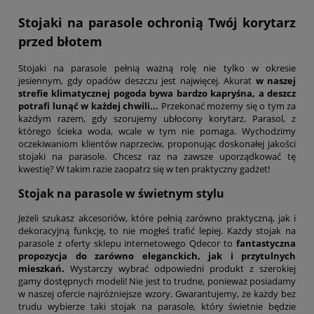
Stojaki na parasole ochronią Twój korytarz
przed błotem
Stojaki na parasole pełnią ważną rolę nie tylko w okresie
jesiennym, gdy opadów deszczu jest najwięcej. Akurat
w naszej
strefie klimatycznej pogoda bywa bardzo kapryśna, a deszcz
potrafi lunąć w każdej chwili...
Przekonać możemy się o tym za
każdym razem, gdy szorujemy ubłocony korytarz. Parasol, z
którego ścieka woda, wcale w tym nie pomaga. Wychodzimy
oczekiwaniom klientów naprzeciw, proponując doskonałej jakości
stojaki na parasole. Chcesz raz na zawsze uporządkować tę
kwestię? W takim razie zaopatrz się w ten praktyczny gadżet!
Stojak na parasole w świetnym stylu
Jeżeli szukasz akcesoriów, które pełnią zarówno praktyczną, jak i
dekoracyjną funkcję, to nie mogłeś trafić lepiej. Każdy stojak na
parasole z oferty sklepu internetowego Qdecor to
fantastyczna
propozycja do zarówno eleganckich, jak i przytulnych
mieszkań.
Wystarczy wybrać odpowiedni produkt z szerokiej
gamy dostępnych modeli! Nie jest to trudne, ponieważ posiadamy
w naszej ofercie najróżniejsze wzory. Gwarantujemy, że każdy bez
trudu wybierze taki stojak na parasole, który świetnie będzie