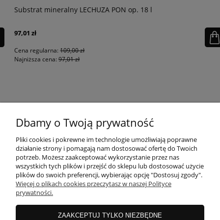
Substrat mineralny LECHUZA PON op. 18 l
97,01 zł
Cena regularna:
109,00 zł
Najniższa cena:
97,01 zł
KONTAKT
Dbamy o Twoją prywatność
MOJE KONTO
Pliki cookies i pokrewne im technologie umożliwiają poprawne
działanie strony i pomagają nam dostosować ofertę do Twoich
potrzeb. Możesz zaakceptować wykorzystanie przez nas
wszystkich tych plików i przejść do sklepu lub dostosować użycie
PŁATNOŚCI I DOSTAWA
plików do swoich preferencji, wybierając opcję "Dostosuj zgody".
Więcej o plikach cookies przeczytasz w naszej Polityce
prywatności.
INFORMACJE
ZAAKCEPTUJ TYLKO NIEZBĘDNE