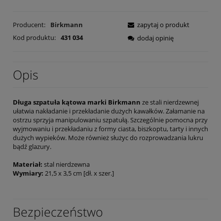
Producent:
Birkmann
zapytaj o produkt
Kod produktu:
431 034
dodaj opinię
Opis
Długa szpatuła kątowa marki Birkmann
ze stali nierdzewnej
ułatwia nakładanie i przekładanie dużych kawałków. Załamanie na
ostrzu sprzyja manipulowaniu szpatułą. Szczególnie pomocna przy
wyjmowaniu i przekładaniu z formy ciasta, biszkoptu, tarty i innych
dużych wypieków. Może również służyc do rozprowadzania lukru
bądź glazury.
Materiał:
stal nierdzewna
Wymiary:
21,5 x 3,5 cm [dł. x szer.]
Bezpieczeństwo