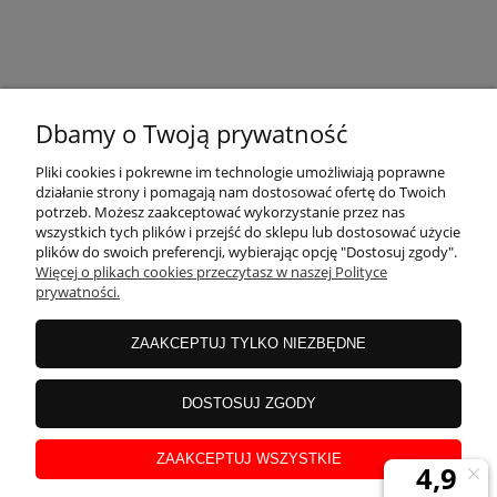
KONTAKT
Dbamy o Twoją prywatność
MOJE KONTO
Pliki cookies i pokrewne im technologie umożliwiają poprawne
działanie strony i pomagają nam dostosować ofertę do Twoich
potrzeb. Możesz zaakceptować wykorzystanie przez nas
wszystkich tych plików i przejść do sklepu lub dostosować użycie
PŁATNOŚCI I DOSTAWA
plików do swoich preferencji, wybierając opcję "Dostosuj zgody".
Więcej o plikach cookies przeczytasz w naszej Polityce
prywatności.
INFORMACJE
ZAAKCEPTUJ TYLKO NIEZBĘDNE
INSTRUKCJE
DOSTOSUJ ZGODY
ZAAKCEPTUJ WSZYSTKIE
O NAS