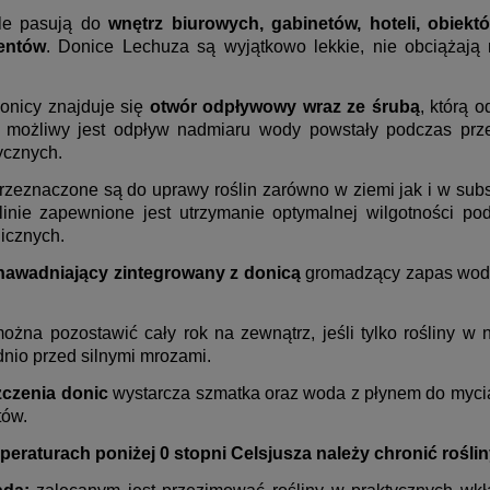
le pasują do
wnętrz biurowych, gabinetów, hoteli, obiek
entów
. Donice Lechuza są wyjątkowo lekkie, nie obciążają 
onicy znajduje się
otwór odpływowy wraz ze śrubą
, którą 
 możliwy jest odpływ nadmiaru wody powstały podczas prz
ycznych.
rzeznaczone są do uprawy roślin zarówno w ziemi jak i w subs
linie zapewnione jest utrzymanie optymalnej wilgotności po
icznych.
nawadniający zintegrowany z donicą
gromadzący zapas wody 
ożna pozostawić cały rok na zewnątrz, jeśli tylko rośliny 
nio przed silnymi mrozami.
zczenia donic
wystarcza szmatka oraz woda z płynem do mycia
tów.
peraturach poniżej 0 stopni Celsjusza należy chronić rośli