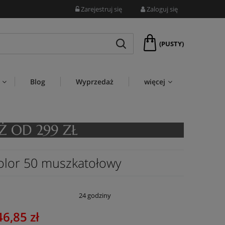
Zarejestruj się
Zaloguj się
(PUSTY)
Blog
Wyprzedaż
więcej
olor 50 muszkatołowy
:
24 godziny
46,85 zł