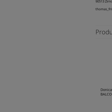
90513 Zirn
thomas_fr
Produ
Donica
BALCO