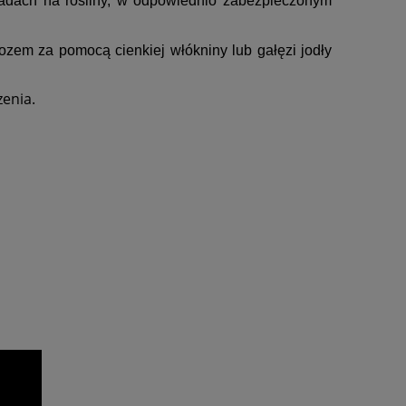
ładach na rośliny, w odpowiednio zabezpieczonym
ozem za pomocą cienkiej włókniny lub gałęzi jodły
enia.