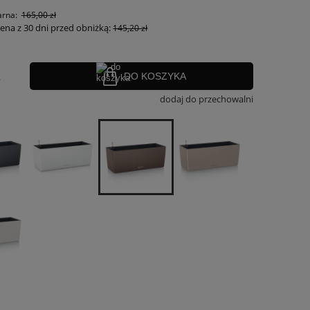
arna:
165,00 zł
cena z 30 dni przed obniżką:
145,20 zł
.
DO KOSZYKA
dodaj do przechowalni