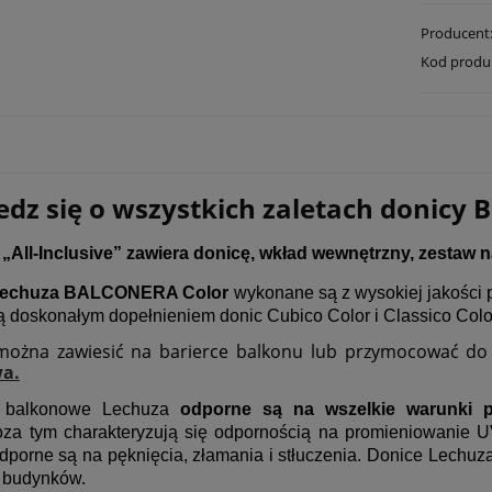
Producent
Kod produ
dz się o wszystkich zaletach donicy 
„All-Inclusive” zawiera donicę, wkład wewnętrzny, zesta
echuza BALCONERA Color
wykonane są z wysokiej jakości 
ą doskonałym dopełnieniem donic Cubico Color i Classico Color
można zawiesić na barierce balkonu lub przymocować d
a.
i balkonowe Lechuza
odporne są na wszelkie warunki p
za tym charakteryzują się odpornością na promieniowanie UV
dporne są na pęknięcia, złamania i stłuczenia. Donice Lechuz
 budynków.