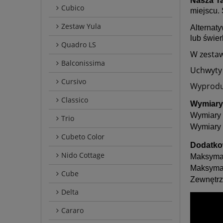
Nasza r
Cubico
miejscu.
Zestaw Yula
Alternat
lub świer
Quadro LS
W zestaw
Balconissima
Uchwyty 
Cursivo
Wyprodu
Classico
Wymiary
Wymiary 
Trio
Wymiary 
Cubeto Color
Dodatko
Nido Cottage
Maksymaln
Maksymal
Cube
Zewnętrz
Delta
Cararo