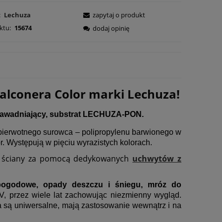
:
Lechuza
zapytaj o produkt
ktu:
15674
dodaj opinię
Balconera Color marki Lechuza!
w nawadniający, substrat LECHUZA-PON.
pierwotnego surowca – polipropylenu barwionego w
. Występują w pięciu wyrazistych kolorach.
o ściany za pomocą dedykowanych
uchwytów z
ogodowe, opady deszczu i śniegu, mróz do
, przez wiele lat zachowując niezmienny wygląd.
a są uniwersalne, mają zastosowanie wewnątrz i na