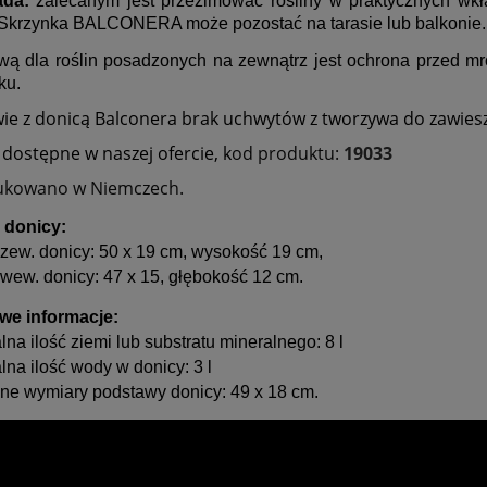
ada:
zalecanym jest przezimować rośliny w praktycznych wk
 Skrzynka BALCONERA może pozostać na tarasie lub balkonie.
ywą dla roślin posadzonych na zewnątrz jest ochrona przed mr
ku.
ie z donicą Balconera brak uchwytów z tworzywa do zawiesz
dostępne w naszej ofercie, k
od produktu:
19033
kowano w Niemczech.
 donicy:
zew. donicy: 50 x 19 cm, wysokość 19 cm,
wew. donicy: 47 x 15, głębokość 12 cm.
we informacje:
a ilość ziemi lub substratu mineralnego: 8 l
na ilość wody w donicy: 3 l
ne wymiary podstawy donicy: 49 x 18 cm.