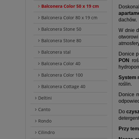
Balconera Color 50 x 19 cm
Doskona
apartam
Balconera Color 80 x 19 cm
dachów.
Balconera Stone 50
W dnie d
otworowi
Balconera Stone 80
atmosfer
Balconera stal
Donice p
PON
roś
Balconera Color 40
hydropon
Balconera Color 100
System 
roślin.
Balconera Cottage 40
Donice m
Deltini
odpowied
Canto
Do
czys
detergen
Rondo
Przy tem
Cilindro