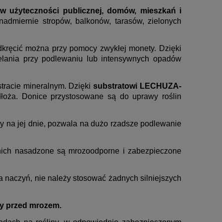
tów użyteczności publicznej, domów, mieszkań i
nadmiernie stropów, balkonów, tarasów, zielonych
odkręcić można przy pomocy zwykłej monety. Dzięki
elania przy podlewaniu lub intensywnych opadów
tracie mineralnym. Dzięki
substratowi LECHUZA-
dłoża. Donice przystosowane są do uprawy roślin
na jej dnie, pozwala na dużo rzadsze podlewanie
w nich nasadzone są mrozoodporne i zabezpieczone
 naczyń, nie należy stosować żadnych silniejszych
ny przed mrozem.