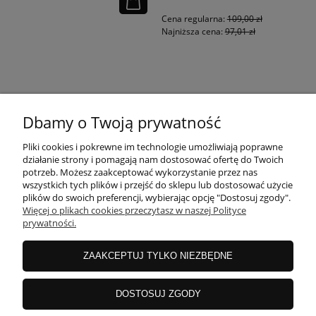
Cena regularna:
109,00 zł
Najniższa cena:
97,01 zł
KONTAKT
Dbamy o Twoją prywatność
MOJE KONTO
Pliki cookies i pokrewne im technologie umożliwiają poprawne
działanie strony i pomagają nam dostosować ofertę do Twoich
potrzeb. Możesz zaakceptować wykorzystanie przez nas
wszystkich tych plików i przejść do sklepu lub dostosować użycie
PŁATNOŚCI I DOSTAWA
plików do swoich preferencji, wybierając opcję "Dostosuj zgody".
Więcej o plikach cookies przeczytasz w naszej Polityce
prywatności.
INFORMACJE
ZAAKCEPTUJ TYLKO NIEZBĘDNE
INSTRUKCJE
DOSTOSUJ ZGODY