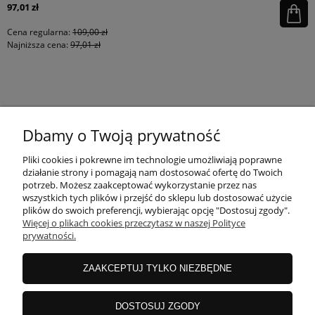
97,01 zł
Cena regularna:
109,00 zł
Najniższa cena:
97,01 zł
KONTAKT
Dbamy o Twoją prywatność
MOJE KONTO
Pliki cookies i pokrewne im technologie umożliwiają poprawne
działanie strony i pomagają nam dostosować ofertę do Twoich
potrzeb. Możesz zaakceptować wykorzystanie przez nas
wszystkich tych plików i przejść do sklepu lub dostosować użycie
PŁATNOŚCI I DOSTAWA
plików do swoich preferencji, wybierając opcję "Dostosuj zgody".
Więcej o plikach cookies przeczytasz w naszej Polityce
prywatności.
INFORMACJE
ZAAKCEPTUJ TYLKO NIEZBĘDNE
INSTRUKCJE
DOSTOSUJ ZGODY