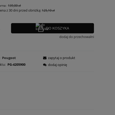
arna:
139,00 zł
cena z 30 dni przed obniżką:
125,10 zł
.
DO KOSZYKA
dodaj do przechowalni
:
Peugeot
zapytaj o produkt
ktu:
PG-4205900
dodaj opinię