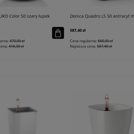
URO Color 50 szary łupek
Donica Quadro LS 50 antracyt m
587,40 zł
larna:
470,00 zł
Cena regularna:
660,00 zł
cena:
418,30 zł
Najniższa cena:
587,40 zł