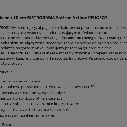
o soli 10 cm BISTRORAMA Saffron Yellow PEUGEOT
TRORAMA w energetyzującej palecie kolorów na pewno nie pozostaną nieza
h kafejek czyniąc wspólny posiłek relaksującym doświadczeniem.
wykonane we Francji z lakierowanego
drewna bukowego
pozyskiwanego z l
mechanizm mielący
został specjalnie zaprojektowany do mielenia soli suc
 pokrętła na górze młynka uzyskujemy pożądaną grubość mielenia.
 soli i pieprzu serii BISTRORAMA
możemy dowolnie kompletować w koloro
żanowy Eggplant, czerwony Terracotta, limonkowy Pistachio, różowy Candy 
late Lacquer.
duktu:
rodukowane we France
wno bukowe pozyskane z certyfikowanych lasów PEFC™
erowane, wykończone na wysoki połysk
hanizm objęty dożywotnią gwarancją
ielenia soli suchej max. rozmiar kryształu 4mm
wy do użycia ze startowym wkładem soli
używać soli morskiej i soli mokrej
:
10 cm