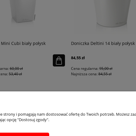
 Mini Cubi biały połysk
Doniczka Deltini 14 biały połysk
84,55 zł
larna:
60,00 zł
Cena regularna:
95,00 zł
cena:
53,40 zł
Najniższa cena:
84,55 zł
PŁATNOŚCI I DOSTAWA
INFORMACJE
IN
nie strony i pomagają nam dostosować ofertę do Twoich potrzeb. Możesz zaa
jąc opcję "Dostosuj zgody".
Dostępne formy płatości
Regulaminy
Ins
Formularz zwrotu
Polityka prywatności
Inst