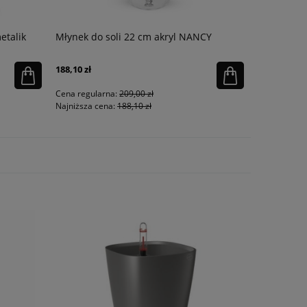
etalik
Młynek do soli 22 cm akryl NANCY
Donica Cla
188,10 zł
502,85 zł
Cena regularna:
209,00 zł
Cena regula
Najniższa cena:
188,10 zł
Najniższa ce