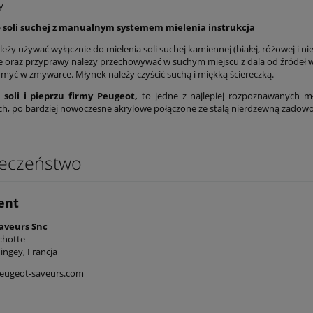
y
 soli suchej z manualnym systemem mielenia instrukcja
eży używać wyłącznie do mielenia soli suchej kamiennej (białej, różowej i ni
e oraz przyprawy należy przechowywać w suchym miejscu z dala od źródeł wil
 myć w zmywarce. Młynek należy czyścić suchą i miękką ściereczką.
 soli i pieprzu firmy Peugeot,
to jedne z najlepiej rozpoznawanych 
h, po bardziej nowoczesne akrylowe połączone ze stalą nierdzewną zadowolą 
eczeństwo
ent
aveurs Snc
nchotte
ingey, Francja
eugeot-saveurs.com