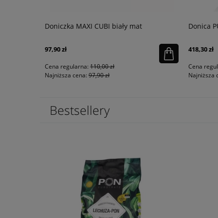
GE 32
Doniczka MAXI CUBI biały mat
Donica P
97,90 zł
418,30 zł
Cena regularna:
110,00 zł
Cena regu
Najniższa cena:
97,90 zł
Najniższa 
Bestsellery