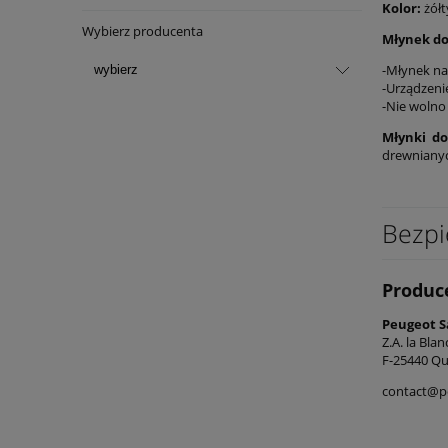
Kolor:
żółt
Wybierz producenta
Młynek do
-Młynek nal
-Urządzeni
-Nie wolno
Młynki do
drewnianyc
Bezpi
Produc
Peugeot S
Z.A. la Bla
F-25440 Qu
contact@p