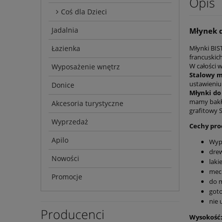
Opis
Coś dla Dzieci
Jadalnia
Młynek d
Młynki BIS
Łazienka
francuskic
W całości 
Wyposażenie wnętrz
Stalowy 
ustawieniu
Donice
Młynki do
mamy bakła
Akcesoria turystyczne
grafitowy S
Wyprzedaż
Cechy pro
Apilo
Wyp
dre
Nowości
laki
mec
Promocje
do m
goto
nie 
Producenci
Wysokość