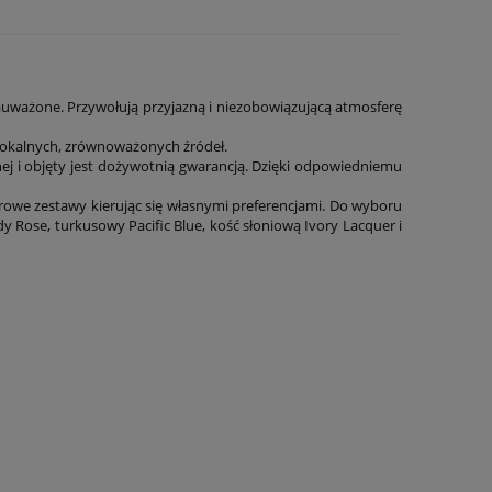
uważone. Przywołują przyjazną i niezobowiązującą atmosferę
okalnych, zrównoważonych źródeł.
hej i objęty jest dożywotnią gwarancją. Dzięki odpowiedniemu
we zestawy kierując się własnymi preferencjami. Do wyboru
Rose, turkusowy Pacific Blue, kość słoniową Ivory Lacquer i