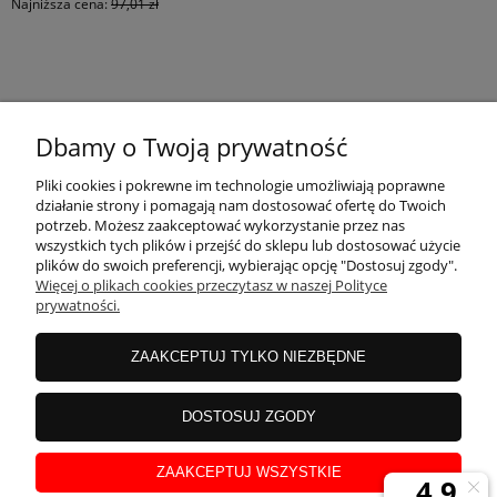
Najniższa cena:
97,01 zł
KONTAKT
Dbamy o Twoją prywatność
MOJE KONTO
Pliki cookies i pokrewne im technologie umożliwiają poprawne
działanie strony i pomagają nam dostosować ofertę do Twoich
potrzeb. Możesz zaakceptować wykorzystanie przez nas
wszystkich tych plików i przejść do sklepu lub dostosować użycie
PŁATNOŚCI I DOSTAWA
plików do swoich preferencji, wybierając opcję "Dostosuj zgody".
Więcej o plikach cookies przeczytasz w naszej Polityce
prywatności.
INFORMACJE
ZAAKCEPTUJ TYLKO NIEZBĘDNE
INSTRUKCJE
DOSTOSUJ ZGODY
ZAAKCEPTUJ WSZYSTKIE
O NAS