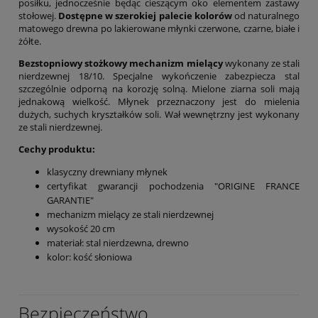
posiłku, jednocześnie będąc cieszącym oko elementem zastawy
stołowej.
Dostępne w szerokiej palecie kolorów
od naturalnego
matowego drewna po lakierowane młynki czerwone, czarne, białe i
żółte.
Bezstopniowy stożkowy mechanizm mielący
wykonany ze stali
nierdzewnej 18/10. Specjalne wykończenie zabezpiecza stal
szczególnie odporną na korozję solną. Mielone ziarna soli mają
jednakową wielkość. Młynek przeznaczony jest do mielenia
dużych, suchych kryształków soli. Wał wewnętrzny jest wykonany
ze stali nierdzewnej.
Cechy produktu:
klasyczny drewniany młynek
certyfikat gwarancji pochodzenia "ORIGINE FRANCE
GARANTIE"
mechanizm mielący ze stali nierdzewnej
wysokość 20 cm
materiał: stal nierdzewna, drewno
kolor: kość słoniowa
Bezpieczeństwo