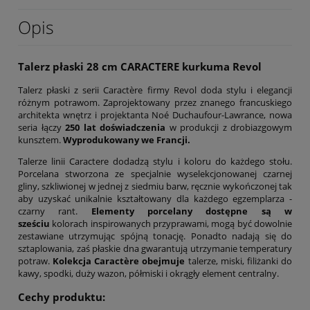
Opis
Talerz płaski 28 cm CARACTERE kurkuma Revol
Talerz płaski z serii Caractère firmy Revol doda stylu i elegancji
różnym potrawom. Zaprojektowany przez znanego francuskiego
architekta wnętrz i projektanta Noé Duchaufour-Lawrance, nowa
seria łączy
250 lat doświadczenia
w produkcji z drobiazgowym
kunsztem.
Wyprodukowany we Francji.
Talerze linii Caractere dodadzą stylu i koloru do każdego stołu.
Porcelana stworzona ze specjalnie wyselekcjonowanej czarnej
gliny, szkliwionej w jednej z siedmiu barw, ręcznie wykończonej tak
aby uzyskać unikalnie kształtowany dla każdego egzemplarza -
czarny rant.
Elementy porcelany dostępne są w
sześciu
kolorach inspirowanych przyprawami, mogą być dowolnie
zestawiane utrzymując spójną tonację. Ponadto nadają się do
sztaplowania, zaś płaskie dna gwarantują utrzymanie temperatury
potraw.
Kolekcja Caractère obejmuje
talerze, miski, filiżanki do
kawy, spodki, duży wazon, półmiski i okrągły element centralny.
Cechy produktu: