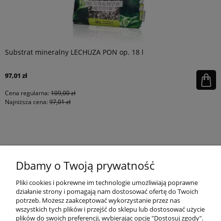
Substrat mineralny LECHUZA PON op. 18 l
97,01 zł
Cena regularna:
109,00 zł
Najniższa cena:
97,01 zł
KONTAKT
Dbamy o Twoją prywatność
MOJE KONTO
Pliki cookies i pokrewne im technologie umożliwiają poprawne
działanie strony i pomagają nam dostosować ofertę do Twoich
potrzeb. Możesz zaakceptować wykorzystanie przez nas
wszystkich tych plików i przejść do sklepu lub dostosować użycie
PŁATNOŚCI I DOSTAWA
plików do swoich preferencji, wybierając opcję "Dostosuj zgody".