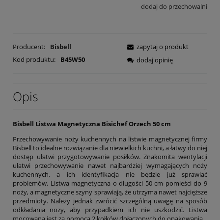
dodaj do przechowalni
Producent:
Bisbell
zapytaj o produkt
Kod produktu:
B45W50
dodaj opinię
Opis
Bisbell Listwa Magnetyczna Bisichef Orzech 50 cm
Przechowywanie noży kuchennych na listwie magnetycznej firmy
Bisbell to idealne rozwiązanie dla niewielkich kuchni, a łatwy do niej
dostęp ułatwi przygotowywanie posiłków. Znakomita wentylacji
ułatwi przechowywanie nawet najbardziej wymagających noży
kuchennych, a ich identyfikacja nie będzie już sprawiać
problemów. Listwa magnetyczna o długości 50 cm pomieści do 9
noży, a magnetyczne szyny sprawiają, że utrzyma nawet najcięższe
przedmioty. Należy jednak zwrócić szczególną uwagę na sposób
odkładania noży, aby przypadkiem ich nie uszkodzić. Listwa
mocowana jest za pomocą 2 kołków dołączonych do opakowania.