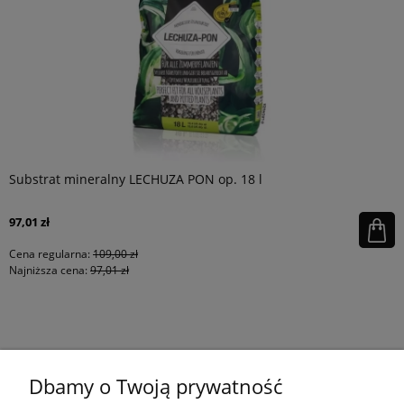
Substrat mineralny LECHUZA PON op. 18 l
97,01 zł
Cena regularna:
109,00 zł
Najniższa cena:
97,01 zł
KONTAKT
Dbamy o Twoją prywatność