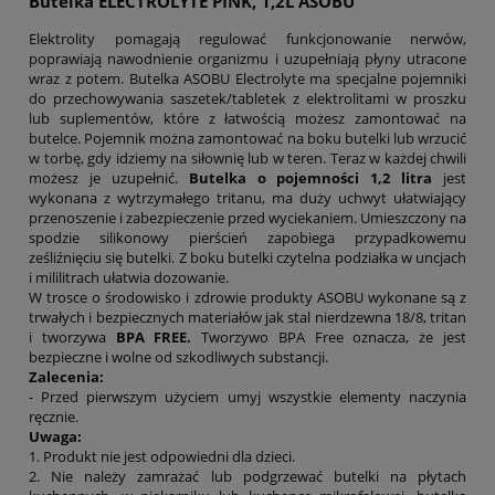
Butelka ELECTROLYTE PINK, 1,2L ASOBU
Elektrolity pomagają regulować funkcjonowanie nerwów,
poprawiają nawodnienie organizmu i uzupełniają płyny utracone
wraz z potem. Butelka ASOBU Electrolyte ma specjalne pojemniki
do przechowywania saszetek/tabletek z elektrolitami w proszku
lub suplementów, które z łatwością możesz zamontować na
butelce. Pojemnik można zamontować na boku butelki lub wrzucić
w torbę, gdy idziemy na siłownię lub w teren. Teraz w każdej chwili
możesz je uzupełnić.
Butelka o pojemności 1,2 litra
jest
wykonana z wytrzymałego tritanu, ma duży uchwyt ułatwiający
przenoszenie i zabezpieczenie przed wyciekaniem. Umieszczony na
spodzie silikonowy pierścień zapobiega przypadkowemu
ześliźnięciu się butelki. Z boku butelki czytelna podziałka w uncjach
i mililitrach ułatwia dozowanie.
W trosce o środowisko i zdrowie produkty ASOBU wykonane są z
trwałych i bezpiecznych materiałów jak stal nierdzewna 18/8, tritan
i tworzywa
BPA FREE.
Tworzywo BPA Free oznacza, że jest
bezpieczne i wolne od szkodliwych substancji.
Zalecenia:
- Przed pierwszym użyciem umyj wszystkie elementy naczynia
ręcznie.
Uwaga:
1. Produkt nie jest odpowiedni dla dzieci.
2. Nie należy zamrażać lub podgrzewać butelki na płytach