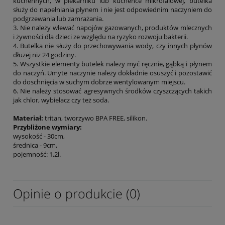
kuchennych, w piekarniku lub kuchence mikrofalowej, butelka
służy do napełniania płynem i nie jest odpowiednim naczyniem do
podgrzewania lub zamrażania.
3. Nie należy wlewać napojów gazowanych, produktów mlecznych
i żywności dla dzieci ze względu na ryzyko rozwoju bakterii.
4. Butelka nie służy do przechowywania wody, czy innych płynów
dłużej niż 24 godziny.
5. Wszystkie elementy butelek należy myć ręcznie, gąbką i płynem
do naczyń. Umyte naczynie należy dokładnie osuszyć i pozostawić
do doschnięcia w suchym dobrze wentylowanym miejscu.
6. Nie należy stosować agresywnych środków czyszczących takich
jak chlor, wybielacz czy też soda.
Materiał:
tritan, tworzywo BPA FREE, silikon.
Przybliżone wymiary:
wysokość - 30cm,
średnica - 9cm,
pojemność: 1,2l.
Opinie o produkcie (0)