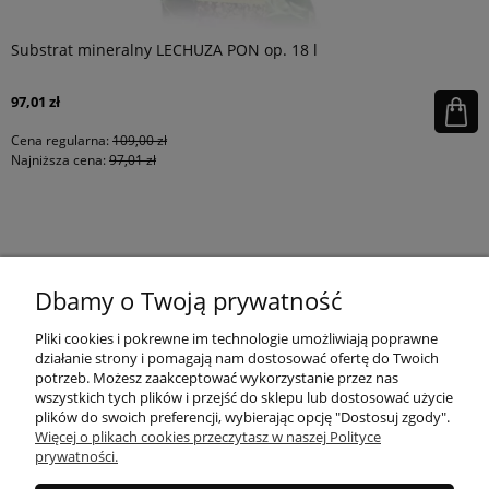
Substrat mineralny LECHUZA PON op. 18 l
97,01 zł
Cena regularna:
109,00 zł
Najniższa cena:
97,01 zł
KONTAKT
Dbamy o Twoją prywatność
MOJE KONTO
Pliki cookies i pokrewne im technologie umożliwiają poprawne
działanie strony i pomagają nam dostosować ofertę do Twoich
potrzeb. Możesz zaakceptować wykorzystanie przez nas
wszystkich tych plików i przejść do sklepu lub dostosować użycie
PŁATNOŚCI I DOSTAWA
plików do swoich preferencji, wybierając opcję "Dostosuj zgody".
Więcej o plikach cookies przeczytasz w naszej Polityce
prywatności.
INFORMACJE