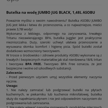
Butelka na wodę JUMBO JUG BLACK, 1,48L ASOBU
Poważnie myślisz o swoim nawodnieniu? Butelka ASOBU JUMBO
JUG jest lekka i łatwa do przenoszenia, a co najważniejsze, mieści
prawie 3,78l wody!
Wykonana z lekkiego, odpornego na zarysowania, trwałego
Tritanu niezawierającego BPA, butelka Juggler jest praktycznie
niezniszczalna. Duży, szeroki uchwyt ułatwia przenoszenie a
wysuwana słomka komfort i higienę picia. Spód butelki został
dodatkowo wzmocniony tworzywem.
W trosce o środowisko i zdrowie produkty ASOBU wykonane są z
trwałych i bezpiecznych materiałów jak stal nierdzewna 18/8, tritan
i tworzywa
BPA FREE.
Tworzywo BPA Free oznacza, że jest
bezpieczne i wolne od szkodliwych substancji.
Zalecenia:
- Przed pierwszym użyciem umyj wszystkie elementy naczynia
ręcznie.
Uwaga:
1. Nie należy zamrażać lub podgrzewać butelki na płytach
kuchennych, w piekarniku lub kuchence mikrofalowej, butelka
służy do napełniania płynem i nie jest odpowiednim naczyniem do
podgrzewania lub zamrażania.
2. Nie należy wlewać napojów gazowanych, produktów mlecznych