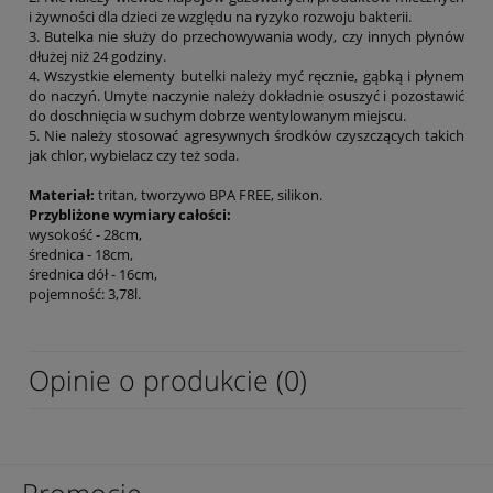
i żywności dla dzieci ze względu na ryzyko rozwoju bakterii.
3. Butelka nie służy do przechowywania wody, czy innych płynów
dłużej niż 24 godziny.
4. Wszystkie elementy butelki należy myć ręcznie, gąbką i płynem
do naczyń. Umyte naczynie należy dokładnie osuszyć i pozostawić
do doschnięcia w suchym dobrze wentylowanym miejscu.
5. Nie należy stosować agresywnych środków czyszczących takich
jak chlor, wybielacz czy też soda.
Materiał:
tritan, tworzywo BPA FREE, silikon.
Przybliżone wymiary całości:
wysokość - 28cm,
średnica - 18cm,
średnica dół - 16cm,
pojemność: 3,78l.
Opinie o produkcie (0)