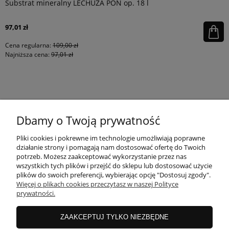
Substrat mineralny LECHUZA PON op. 18 l
97,01 zł
Cena regularna:
109,00 zł
Najniższa cena:
97,01 zł
KONTAKT
Dbamy o Twoją prywatność
MOJE KONTO
Pliki cookies i pokrewne im technologie umożliwiają poprawne
działanie strony i pomagają nam dostosować ofertę do Twoich
potrzeb. Możesz zaakceptować wykorzystanie przez nas
wszystkich tych plików i przejść do sklepu lub dostosować użycie
PŁATNOŚCI I DOSTAWA
plików do swoich preferencji, wybierając opcję "Dostosuj zgody".
Więcej o plikach cookies przeczytasz w naszej Polityce
prywatności.
INFORMACJE
ZAAKCEPTUJ TYLKO NIEZBĘDNE