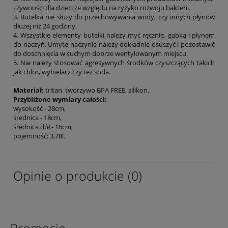
i żywności dla dzieci ze względu na ryzyko rozwoju bakterii.
3. Butelka nie służy do przechowywania wody, czy innych płynów
dłużej niż 24 godziny.
4. Wszystkie elementy butelki należy myć ręcznie, gąbką i płynem
do naczyń. Umyte naczynie należy dokładnie osuszyć i pozostawić
do doschnięcia w suchym dobrze wentylowanym miejscu.
5. Nie należy stosować agresywnych środków czyszczących takich
jak chlor, wybielacz czy też soda.
Materiał:
tritan, tworzywo BPA FREE, silikon.
Przybliżone wymiary całości:
wysokość - 28cm,
średnica - 18cm,
średnica dół - 16cm,
pojemność: 3,78l.
Opinie o produkcie (0)