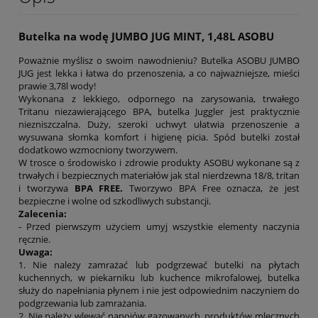
Butelka na wodę JUMBO JUG MINT, 1,48L ASOBU
Poważnie myślisz o swoim nawodnieniu? Butelka ASOBU JUMBO
JUG jest lekka i łatwa do przenoszenia, a co najważniejsze, mieści
prawie 3,78l wody!
Wykonana z lekkiego, odpornego na zarysowania, trwałego
Tritanu niezawierającego BPA, butelka Juggler jest praktycznie
niezniszczalna. Duży, szeroki uchwyt ułatwia przenoszenie a
wysuwana słomka komfort i higienę picia. Spód butelki został
dodatkowo wzmocniony tworzywem.
W trosce o środowisko i zdrowie produkty ASOBU wykonane są z
trwałych i bezpiecznych materiałów jak stal nierdzewna 18/8, tritan
i tworzywa
BPA FREE.
Tworzywo BPA Free oznacza, że jest
bezpieczne i wolne od szkodliwych substancji.
Zalecenia:
- Przed pierwszym użyciem umyj wszystkie elementy naczynia
ręcznie.
Uwaga:
1. Nie należy zamrażać lub podgrzewać butelki na płytach
kuchennych, w piekarniku lub kuchence mikrofalowej, butelka
służy do napełniania płynem i nie jest odpowiednim naczyniem do
podgrzewania lub zamrażania.
2. Nie należy wlewać napojów gazowanych, produktów mlecznych