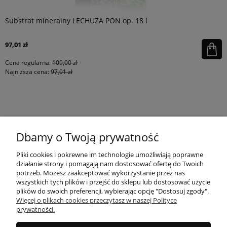
Substrat mineralny LECHUZA PON op. 18 l
97,01 zł
Cena regularna:
109,00 zł
Najniższa cena:
97,01 zł
KONTAKT
Dbamy o Twoją prywatność
MOJE KONTO
Pliki cookies i pokrewne im technologie umożliwiają poprawne
działanie strony i pomagają nam dostosować ofertę do Twoich
potrzeb. Możesz zaakceptować wykorzystanie przez nas
wszystkich tych plików i przejść do sklepu lub dostosować użycie
PŁATNOŚCI I DOSTAWA
plików do swoich preferencji, wybierając opcję "Dostosuj zgody".
Więcej o plikach cookies przeczytasz w naszej Polityce
prywatności.
INFORMACJE