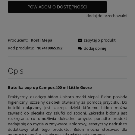
POWIADOM O DOSTĘPNOŚCI
dodaj do przechowalni
Producent:
Rosti Mepal
zapytaj o produkt
Kod produktu:
107410065392
dodaj opinię
Opis
Butelka pop-up Campus 400 ml Little Goose
Praktyczny, dziecięcy bidon Unicorn marki Mepal. Bidon posiada
higieniczny, szczelny dzióbek otwierany za pomocą przycisku. Do
butelki dołączony jest zaczep, dzięki któremu bidon można
zawiesić do plecaka czy szlufki od spodni. Zakrętka bidonu jest
rozkręcana, co umożliwia dokładne umycie, ponadto produkt
nadaje się do mycia w zmywarce. Kolorowy, estetyczny nadruk to
dodatkowy atut tego produktu. Bidon można stosować dla
gorących napojów, ale nie posiada właściwości termosu.