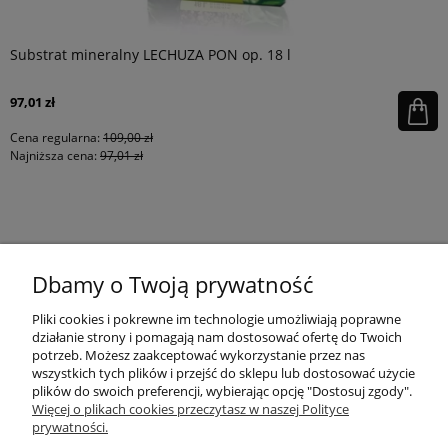
Substrat mineralny LECHUZA PON op. 18 l
97,01 zł
Cena regularna:
109,00 zł
Najniższa cena:
97,01 zł
KONTAKT
Dbamy o Twoją prywatność
MOJE KONTO
Pliki cookies i pokrewne im technologie umożliwiają poprawne
działanie strony i pomagają nam dostosować ofertę do Twoich
potrzeb. Możesz zaakceptować wykorzystanie przez nas
wszystkich tych plików i przejść do sklepu lub dostosować użycie
PŁATNOŚCI I DOSTAWA
plików do swoich preferencji, wybierając opcję "Dostosuj zgody".
Więcej o plikach cookies przeczytasz w naszej Polityce
prywatności.